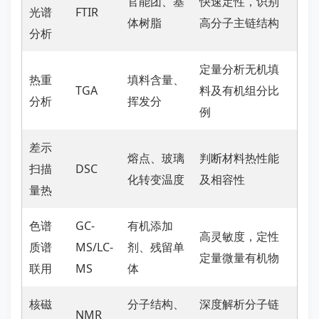
官能团、基
快速定性，识别
光谱
FTIR
体树脂
高分子主链结构
分析
定量分析无机填
热重
填料含量、
TGA
料及有机组分比
分析
挥发分
例
差示
熔点、玻璃
判断材料热性能
扫描
DSC
化转变温度
及相容性
量热
色谱
GC-
有机添加
高灵敏度，定性
质谱
MS/LC-
剂、残留单
定量微量有机物
联用
MS
体
核磁
分子结构、
深度解析分子链
NMR