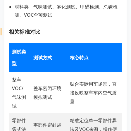
材料类：气味测试、雾化测试、甲醛检测、总碳检
测、VOC全项测试
相关标准对比
测试类
测试方式
核心特点
型
整车
贴合实际用车场景，直
VOC/
整车密闭环境
接反映整车车内空气质
气味测
模拟测试
量
试
零部件
精准定位单一零部件异
零部件密封袋
袋式法
味及VOC来源，操作便