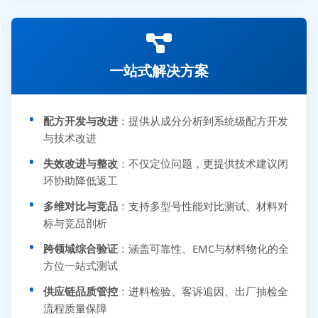
一站式解决方案
配方开发与改进
：提供从成分分析到系统级配方开发
与技术改进
失效改进与整改
：不仅定位问题，更提供技术建议闭
环协助降低返工
多维对比与竞品
：支持多型号性能对比测试、材料对
标与竞品剖析
跨领域综合验证
：涵盖可靠性、EMC与材料物化的全
方位一站式测试
供应链品质管控
：进料检验、客诉追因、出厂抽检全
流程质量保障