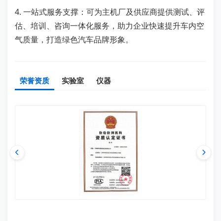
4. 一站式服务支撑：可为主机厂及供应商提供测试、评
估、培训、咨询一体化服务，助力企业快速提升车内空
气质量，打造绿色汽车品牌形象。
荣誉资质
实验室
仪器