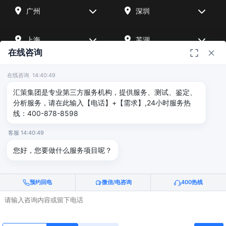
广州
深圳
上海
芜湖
在线咨询
四川
宁波
在线咨询 14:40:49
汇策集团是专业第三方服务机构，提供服务、测试、鉴定、
北京
武汉
分析服务，请在此输入【电话】+【需求】,24小时服务热
线：400-878-8598
友情链接
客服 14:40:49
您好，您要做什么服务项目呢？
广州海沣检测
汇策可靠性检测
深圳晟安检测
预约回电
微信/电咨询
400热线
© 2026 深圳汇策众创空间管理有限公司 & 广州海沣检测认证有限公司
版权所有 |
粤ICP备2025515340号