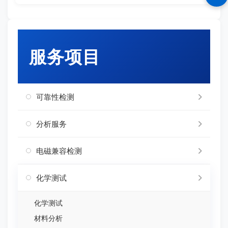
服务项目
可靠性检测
分析服务
电磁兼容检测
化学测试
化学测试
材料分析