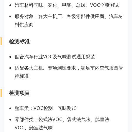
汽车材料气味、雾化、甲醛、总碳、VOC全项测试
服务对象：各大主机厂、各级零部件供应商、汽车材
料供应商
检测标准
贴合汽车行业VOC及气味测试通用规范
适配各大主机厂专项测试要求，满足车内空气质量管
控标准
检测项目
整车类：VOC检测、气味测试
零部件类：袋式法VOC、袋式法气味、舱室法
VOC、舱室法气味