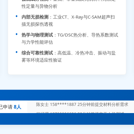
性定量与异物分析
内部无损检测
：工业CT、X-Ray与C-SAM超声扫
描无损探伤透视
热学与物理测试
：TG/DSC热分析、导热系数测试
与力学性能评估
张先生 138****5889 刚刚提交EMC报价需求
综合可靠性测试
：高低温、冷热冲击、振动与盐
雾等环境适应性验证
李女士 159****5393 3分钟前提交可靠性测试需求
王经理 186****9012 7分钟前提交并网/涉网试验需求
赵总 135****7688 12分钟前提交芯片失效分析需求
刘先生 139****7889 18分钟前提交防爆测试需求
陈女士 158****1887 25分钟前提交材料分析需求
已申请
8人
杨经理 187****6696 30分钟前提交无人机测试需求
周总 136****0539 35分钟前提交机器人测试需求