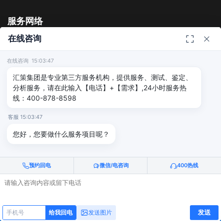
服务网络
在线咨询
广州
深圳
在线咨询 15:03:47
上海
芜湖
汇策集团是专业第三方服务机构，提供服务、测试、鉴定、
分析服务，请在此输入【电话】+【需求】,24小时服务热
线：400-878-8598
四川
宁波
客服 15:03:47
北京
武汉
您好，您要做什么服务项目呢？
友情链接
预约回电
微信/电咨询
400热线
广州海沣检测
汇策可靠性检测
深圳晟安检测
电话咨询
给我回电
发送
发送图片
给我回电
© 2026 深圳汇策众创空间管理有限公司 & 广州海沣检测认证有限公司