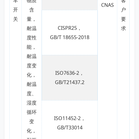
车
物质
客
CNAS
开
含
户
关
量，
要
CISPR25，
耐温
求
GB/T 18655-2018
度性
能，
耐温
度变
ISO7636-2，
化，
GB/T21437.2
耐温
度、
湿度
循环
ISO11452-2，
变
GB/T33014
化，