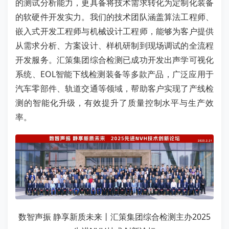
的测试分析能力，更具备将技术需求转化为定制化装备
的软硬件开发实力。我们的技术团队涵盖算法工程师、
嵌入式开发工程师与机械设计工程师，能够为客户提供
从需求分析、方案设计、样机研制到现场调试的全流程
开发服务。汇策集团综合检测已成功开发出声学可视化
系统、EOL智能下线检测装备等多款产品，广泛应用于
汽车零部件、轨道交通等领域，帮助客户实现了产线检
测的智能化升级，有效提升了质量控制水平与生产效
率。
数智声振 静享新质未来丨汇策集团综合检测主办2025