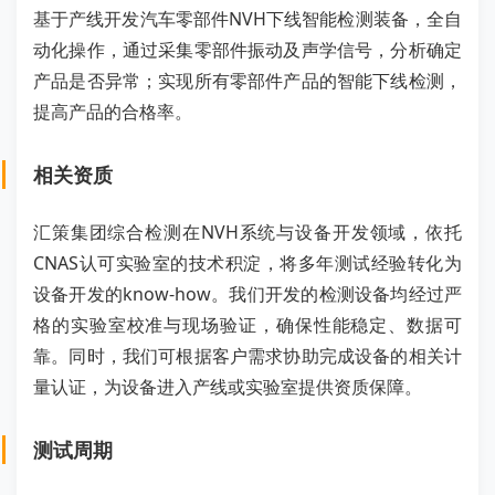
基于产线开发汽车零部件NVH下线智能检测装备，全自
动化操作，通过采集零部件振动及声学信号，分析确定
产品是否异常；实现所有零部件产品的智能下线检测，
提高产品的合格率。
相关资质
汇策集团综合检测在NVH系统与设备开发领域，依托
CNAS认可实验室的技术积淀，将多年测试经验转化为
设备开发的know-how。我们开发的检测设备均经过严
格的实验室校准与现场验证，确保性能稳定、数据可
靠。同时，我们可根据客户需求协助完成设备的相关计
量认证，为设备进入产线或实验室提供资质保障。
测试周期