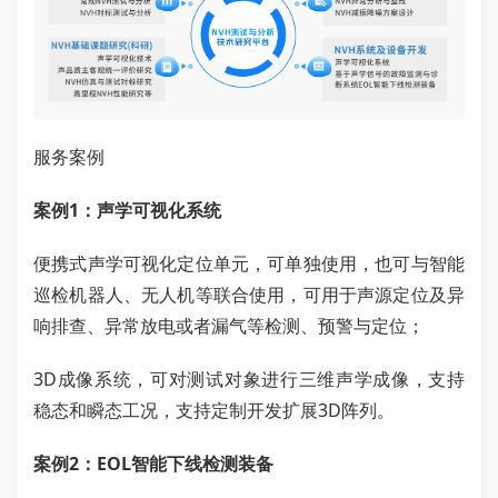
服务案例
案例1：声学可视化系统
便携式声学可视化定位单元，可单独使用，也可与智能
巡检机器人、无人机等联合使用，可用于声源定位及异
响排查、异常放电或者漏气等检测、预警与定位；
3D成像系统，可对测试对象进行三维声学成像，支持
稳态和瞬态工况，支持定制开发扩展3D阵列。
案例2：EOL智能下线检测装备