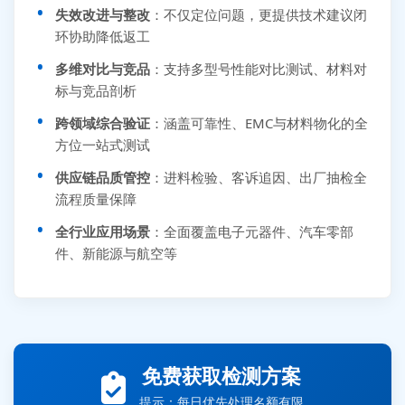
失效改进与整改
：不仅定位问题，更提供技术建议闭
环协助降低返工
多维对比与竞品
：支持多型号性能对比测试、材料对
标与竞品剖析
跨领域综合验证
：涵盖可靠性、EMC与材料物化的全
方位一站式测试
供应链品质管控
：进料检验、客诉追因、出厂抽检全
流程质量保障
全行业应用场景
：全面覆盖电子元器件、汽车零部
件、新能源与航空等
张先生 138****5889 刚刚提交EMC报价需求
李女士 159****5393 3分钟前提交可靠性测试需求
王经理 186****9012 7分钟前提交并网/涉网试验需求
免费获取检测方案
赵总 135****7688 12分钟前提交芯片失效分析需求
提示：每日优先处理名额有限