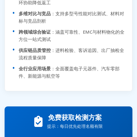
环协助降低返工
多维对比与竞品
：支持多型号性能对比测试、材料对
标与竞品剖析
跨领域综合验证
：涵盖可靠性、EMC与材料物化的全
方位一站式测试
供应链品质管控
：进料检验、客诉追因、出厂抽检全
流程质量保障
全行业应用场景
：全面覆盖电子元器件、汽车零部
件、新能源与航空等
张先生 138****5889 刚刚提交EMC报价需求
免费获取检测方案
李女士 159****5393 3分钟前提交可靠性测试需求
提示：每日优先处理名额有限
王经理 186****9012 7分钟前提交并网/涉网试验需求
赵总 135****7688 12分钟前提交芯片失效分析需求