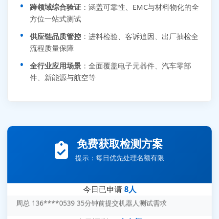
跨领域综合验证
：涵盖可靠性、EMC与材料物化的全
方位一站式测试
供应链品质管控
：进料检验、客诉追因、出厂抽检全
流程质量保障
全行业应用场景
：全面覆盖电子元器件、汽车零部
件、新能源与航空等
张先生 138****5889 刚刚提交EMC报价需求
李女士 159****5393 3分钟前提交可靠性测试需求
王经理 186****9012 7分钟前提交并网/涉网试验需求
赵总 135****7688 12分钟前提交芯片失效分析需求
免费获取检测方案
刘先生 139****7889 18分钟前提交防爆测试需求
提示：每日优先处理名额有限
陈女士 158****1887 25分钟前提交材料分析需求
杨经理 187****6696 30分钟前提交无人机测试需求
今日已申请
8人
周总 136****0539 35分钟前提交机器人测试需求