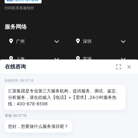
扫码联系客服报价
服务网络
广州
深圳
上海
芜湖
在线咨询
四川
宁波
在线咨询 08:37:16
汇策集团是专业第三方服务机构，提供服务、测试、鉴定、
北京
武汉
分析服务，请在此输入【电话】+【需求】,24小时服务热
线：400-878-8598
友情链接
客服 08:37:16
您好，您要做什么服务项目呢？
广州海沣检测
汇策可靠性检测
深圳晟安检测