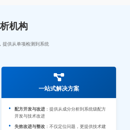
析机构
业，提供从单项检测到系统
一站式解决方案
配方开发与改进
：提供从成分分析到系统级配方
开发与技术改进
失效改进与整改
：不仅定位问题，更提供技术建