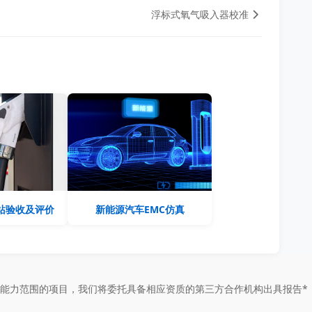
浮标式氧气吸入器校准
站验收及评价
新能源汽车EMC仿真
能力范围的项目，我们将委托具备相应资质的第三方合作机构出具报告*