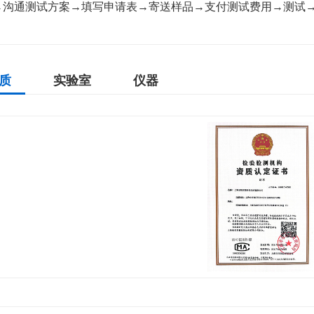
→沟通测试方案→填写申请表→寄送样品→支付测试费用→测试
质
实验室
仪器