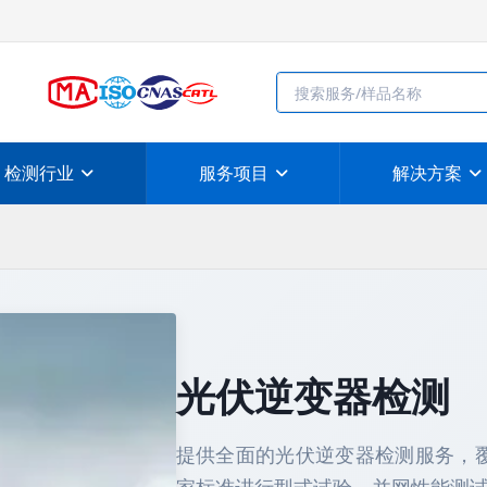
检测行业
服务项目
解决方案
光伏逆变器检测
提供全面的光伏逆变器检测服务，覆