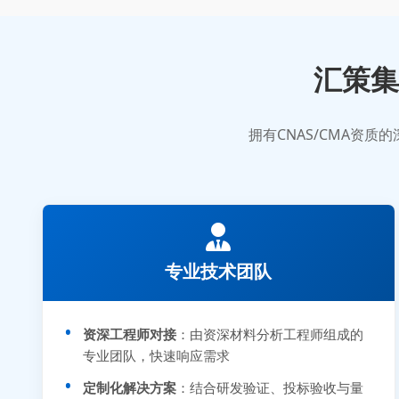
汇策集
拥有CNAS/CMA资
专业技术团队
资深工程师对接
：由资深材料分析工程师组成的
专业团队，快速响应需求
定制化解决方案
：结合研发验证、投标验收与量