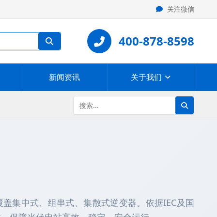
关注微信
400-878-8598
新闻资讯
关于我们
盖集中式、组串式、集散式逆变器。依据IEC及国