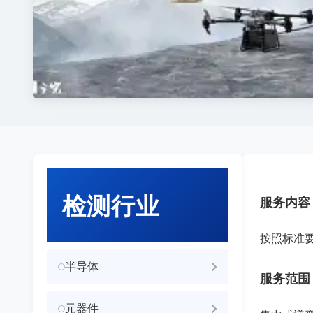
检测行业
服务内容
按照标准
半导体
服务范围
元器件