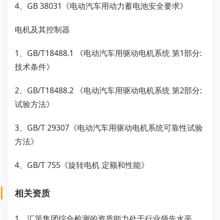
4、GB 38031《电动汽车用动力蓄电池安全要求》
电机及其控制器
1、GB/T18488.1 《电动汽车用驱动电机系统 第1部分:
技术条件》
2、GB/T18488.2 《电动汽车用驱动电机系统 第2部分:
试验方法》
3、GB/T 29307《电动汽车用驱动电机系统可靠性试验
方法》
4、GB/T 755《旋转电机 定额和性能》
相关资质
1、汇策集团综合检测的资质能力处于行业领先水平，