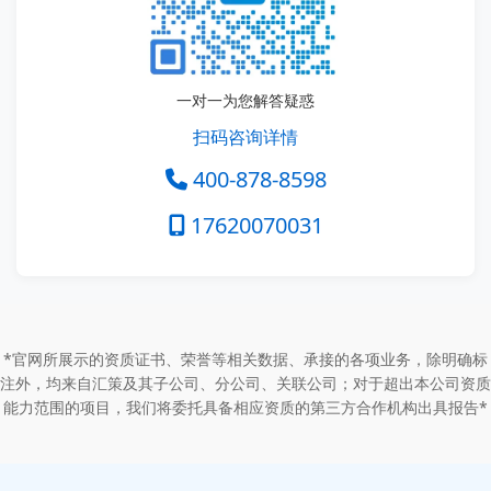
一对一为您解答疑惑
扫码咨询详情
400-878-8598
17620070031
*官网所展示的资质证书、荣誉等相关数据、承接的各项业务，除明确标
注外，均来自汇策及其子公司、分公司、关联公司；对于超出本公司资质
能力范围的项目，我们将委托具备相应资质的第三方合作机构出具报告*