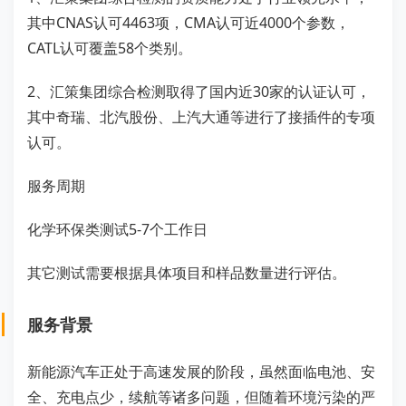
其中CNAS认可4463项，CMA认可近4000个参数，
CATL认可覆盖58个类别。
2、汇策集团综合检测取得了国内近30家的认证认可，
其中奇瑞、北汽股份、上汽大通等进行了接插件的专项
认可。
服务周期
化学环保类测试5-7个工作日
其它测试需要根据具体项目和样品数量进行评估。
服务背景
新能源汽车正处于高速发展的阶段，虽然面临电池、安
全、充电点少，续航等诸多问题，但随着环境污染的严