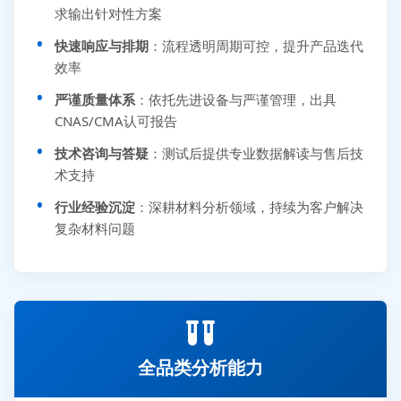
求输出针对性方案
快速响应与排期
：流程透明周期可控，提升产品迭代
效率
严谨质量体系
：依托先进设备与严谨管理，出具
CNAS/CMA认可报告
技术咨询与答疑
：测试后提供专业数据解读与售后技
术支持
行业经验沉淀
：深耕材料分析领域，持续为客户解决
复杂材料问题
全品类分析能力