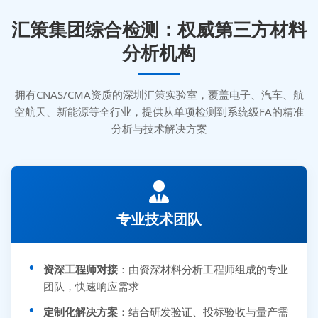
汇策集团综合检测：权威第三方材料
分析机构
拥有CNAS/CMA资质的深圳汇策实验室，覆盖电子、汽车、航
空航天、新能源等全行业，提供从单项检测到系统级FA的精准
分析与技术解决方案
专业技术团队
资深工程师对接
：由资深材料分析工程师组成的专业
团队，快速响应需求
定制化解决方案
：结合研发验证、投标验收与量产需