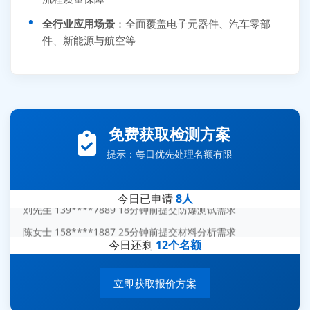
全行业应用场景
：全面覆盖电子元器件、汽车零部
件、新能源与航空等
张先生 138****5889 刚刚提交EMC报价需求
免费获取检测方案
李女士 159****5393 3分钟前提交可靠性测试需求
提示：每日优先处理名额有限
王经理 186****9012 7分钟前提交并网/涉网试验需求
赵总 135****7688 12分钟前提交芯片失效分析需求
今日已申请
8人
刘先生 139****7889 18分钟前提交防爆测试需求
陈女士 158****1887 25分钟前提交材料分析需求
今日还剩
12个名额
杨经理 187****6696 30分钟前提交无人机测试需求
周总 136****0539 35分钟前提交机器人测试需求
立即获取报价方案