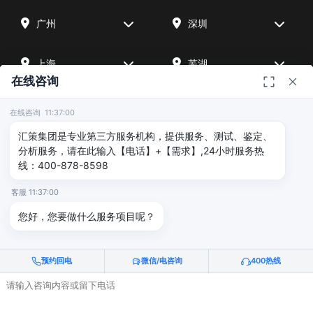
广州
深圳
上海
芜湖
在线咨询
四川
宁波
在线咨询 11:37:00
汇策集团是专业第三方服务机构，提供服务、测试、鉴定、
北京
武汉
分析服务，请在此输入【电话】+【需求】,24小时服务热
线：400-878-8598
友情链接
客服 11:37:00
您好，您要做什么服务项目呢？
广州海沣检测
汇策可靠性检测
深圳晟安检测
预约回电
微信/电咨询
400热线
© 2026 深圳汇策众创空间管理有限公司 & 广州海沣检测认证有限公司
版权所有 |
粤ICP备2025515340号