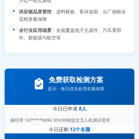
方位一站式测试
供应链品质管控
：进料检验、客诉追因、出厂抽检全
流程质量保障
全行业应用场景
：全面覆盖电子元器件、汽车零部
件、新能源与航空等
张先生 138****5889 刚刚提交EMC报价需求
李女士 159****5393 3分钟前提交可靠性测试需求
王经理 186****9012 7分钟前提交并网/涉网试验需求
免费获取检测方案
赵总 135****7688 12分钟前提交芯片失效分析需求
提示：每日优先处理名额有限
刘先生 139****7889 18分钟前提交防爆测试需求
陈女士 158****1887 25分钟前提交材料分析需求
今日已申请
8人
杨经理 187****6696 30分钟前提交无人机测试需求
周总 136****0539 35分钟前提交机器人测试需求
今日还剩
12个名额