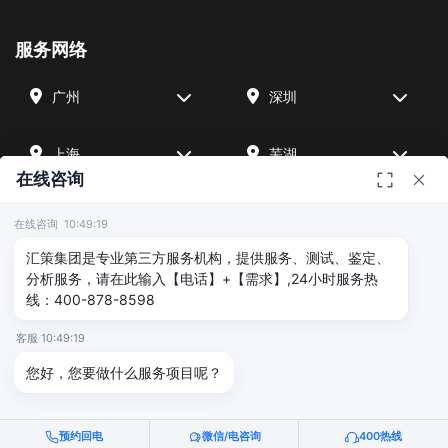
服务网络
广州
深圳
上海
芜湖
在线咨询
四川
宁波
在线咨询 10:49:19
汇策集团是专业第三方服务机构，提供服务、测试、鉴定、
北京
武汉
分析服务，请在此输入【电话】+【需求】,24小时服务热
线：400-878-8598
友情链接
客服 10:49:19
您好，您要做什么服务项目呢？
广州海沣检测
汇策可靠性检测
深圳晟安检测
预约回电
微信/电咨询
400热线
© 2026 深圳汇策众创空间管理有限公司 & 广州海沣检测认证有限公司