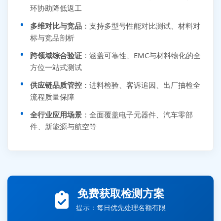
环协助降低返工
多维对比与竞品
：支持多型号性能对比测试、材料对
标与竞品剖析
跨领域综合验证
：涵盖可靠性、EMC与材料物化的全
方位一站式测试
供应链品质管控
：进料检验、客诉追因、出厂抽检全
流程质量保障
全行业应用场景
：全面覆盖电子元器件、汽车零部
件、新能源与航空等
张先生 138****5889 刚刚提交EMC报价需求
李女士 159****5393 3分钟前提交可靠性测试需求
王经理 186****9012 7分钟前提交并网/涉网试验需求
免费获取检测方案
赵总 135****7688 12分钟前提交芯片失效分析需求
提示：每日优先处理名额有限
刘先生 139****7889 18分钟前提交防爆测试需求