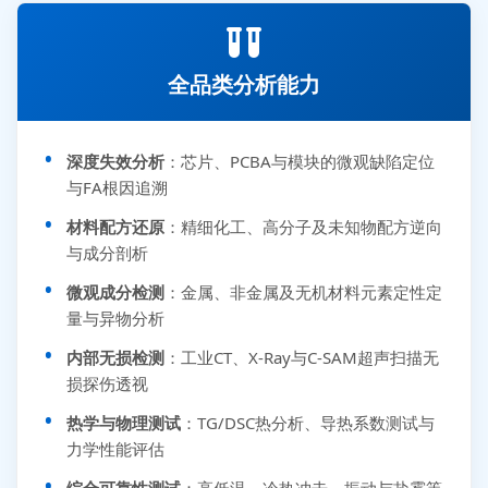
全品类分析能力
深度失效分析
：芯片、PCBA与模块的微观缺陷定位
与FA根因追溯
材料配方还原
：精细化工、高分子及未知物配方逆向
与成分剖析
微观成分检测
：金属、非金属及无机材料元素定性定
量与异物分析
内部无损检测
：工业CT、X-Ray与C-SAM超声扫描无
损探伤透视
热学与物理测试
：TG/DSC热分析、导热系数测试与
力学性能评估
综合可靠性测试
：高低温、冷热冲击、振动与盐雾等