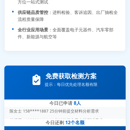
方位一站式测试
供应链品质管控
：进料检验、客诉追因、出厂抽检全
流程质量保障
全行业应用场景
：全面覆盖电子元器件、汽车零部
件、新能源与航空等
张先生 138****5889 刚刚提交EMC报价需求
李女士 159****5393 3分钟前提交可靠性测试需求
免费获取检测方案
王经理 186****9012 7分钟前提交并网/涉网试验需求
提示：每日优先处理名额有限
赵总 135****7688 12分钟前提交芯片失效分析需求
刘先生 139****7889 18分钟前提交防爆测试需求
今日已申请
8人
陈女士 158****1887 25分钟前提交材料分析需求
杨经理 187****6696 30分钟前提交无人机测试需求
今日还剩
12个名额
周总 136****0539 35分钟前提交机器人测试需求