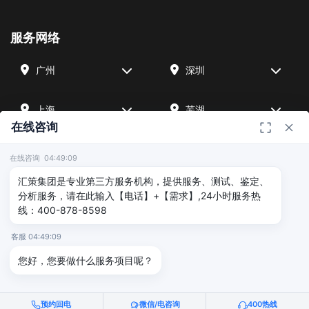
服务网络
广州
深圳
上海
芜湖
在线咨询
四川
宁波
在线咨询 04:49:09
汇策集团是专业第三方服务机构，提供服务、测试、鉴定、
北京
武汉
分析服务，请在此输入【电话】+【需求】,24小时服务热
线：400-878-8598
友情链接
客服 04:49:09
您好，您要做什么服务项目呢？
广州海沣检测
汇策可靠性检测
深圳晟安检测
预约回电
微信/电咨询
400热线
© 2026 深圳汇策众创空间管理有限公司 & 广州海沣检测认证有限公司