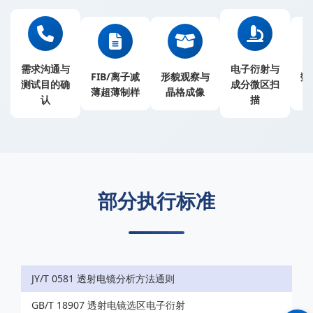
需求沟通与
电子衍射与
FIB/离子减
形貌观察与
数
测试目的确
成分微区扫
薄超薄制样
晶格成像
认
描
部分执行标准
JY/T 0581 透射电镜分析方法通则
GB/T 18907 透射电镜选区电子衍射