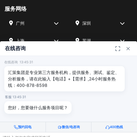
服务网络
广州
深圳
上海
芜湖
在线咨询
四川
宁波
在线咨询 13:45:31
汇策集团是专业第三方服务机构，提供服务、测试、鉴定、
北京
武汉
分析服务，请在此输入【电话】+【需求】,24小时服务热
线：400-878-8598
友情链接
客服 13:45:31
您好，您要做什么服务项目呢？
广州海沣检测
汇策可靠性检测
深圳晟安检测
预约回电
微信/电咨询
400热线
© 2026 深圳汇策众创空间管理有限公司 & 广州海沣检测认证有限公司
版权所有 |
粤ICP备2025515340号