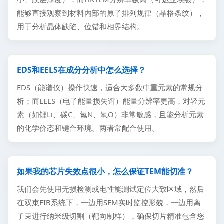
能够直接观察到材料内部的原子排列规律（晶格条纹），
用于分析晶体缺陷、位错和相界结构。
EDS和EELS在成分分析中怎么选择？
EDS（能谱仪）操作快速，适合大多数中重元素的常规分
析；而EELS（电子能量损失谱）能量分辨率更高，对轻元
素（如锂Li、碳C、氮N、氧O）非常敏感，且能分析元素
的化学价态和键合环境。两者常配合使用。
如果我的芯片失效点很小，怎么保证TEM能切准？
我们会先使用无损检测或电性能测试定位大致区域，然后
在双束FIB系统下，一边用SEM实时监控形貌，一边用离
子束进行纳米级切割（靶向制样），确保切片精准包含您