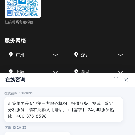
扫码联系客服报价
服务网络
广州
深圳
上海
芜湖
在线咨询
四川
宁波
在线咨询 13:20:35
汇策集团是专业第三方服务机构，提供服务、测试、鉴定、
北京
武汉
分析服务，请在此输入【电话】+【需求】,24小时服务热
线：400-878-8598
友情链接
客服 13:20:35