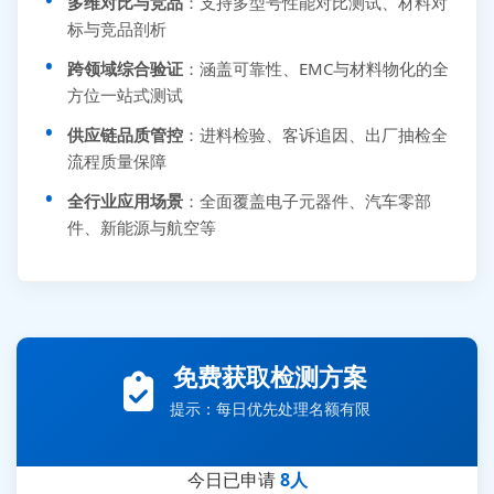
多维对比与竞品
：支持多型号性能对比测试、材料对
标与竞品剖析
跨领域综合验证
：涵盖可靠性、EMC与材料物化的全
方位一站式测试
供应链品质管控
：进料检验、客诉追因、出厂抽检全
流程质量保障
全行业应用场景
：全面覆盖电子元器件、汽车零部
件、新能源与航空等
张先生 138****5889 刚刚提交EMC报价需求
李女士 159****5393 3分钟前提交可靠性测试需求
免费获取检测方案
王经理 186****9012 7分钟前提交并网/涉网试验需求
提示：每日优先处理名额有限
赵总 135****7688 12分钟前提交芯片失效分析需求
刘先生 139****7889 18分钟前提交防爆测试需求
今日已申请
8人