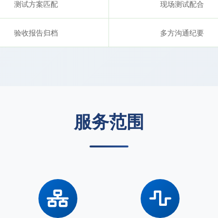
测试方案匹配
现场测试配合
验收报告归档
多方沟通纪要
服务范围