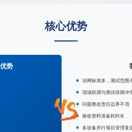
核心优势
优势
涉网标准多，测试范围
现场联调与测试排期冲
问题整改责任边界不清
验收资料准备耗时长
多设备并行项目管理复