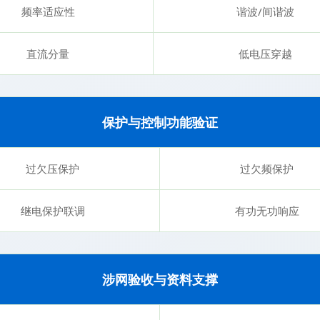
频率适应性
谐波/间谐波
直流分量
低电压穿越
保护与控制功能验证
过欠压保护
过欠频保护
继电保护联调
有功无功响应
涉网验收与资料支撑