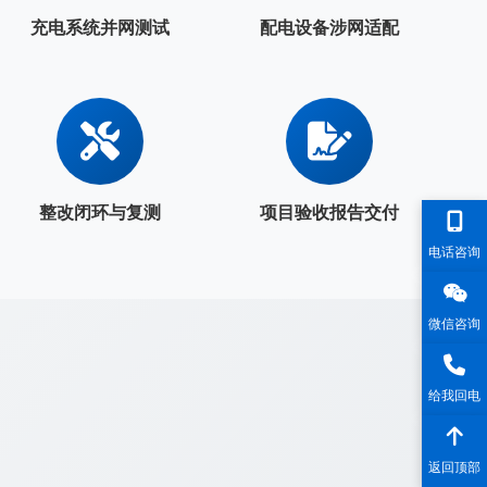
充电系统并网测试
配电设备涉网适配
整改闭环与复测
项目验收报告交付
电话咨询
微信咨询
给我回电
返回顶部