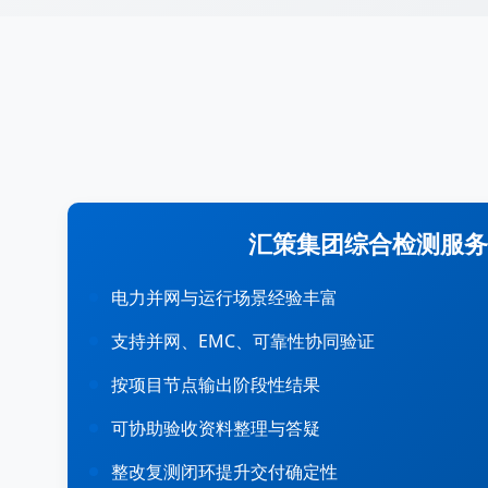
汇策集团综合检测服务
电力并网与运行场景经验丰富
支持并网、EMC、可靠性协同验证
按项目节点输出阶段性结果
可协助验收资料整理与答疑
整改复测闭环提升交付确定性