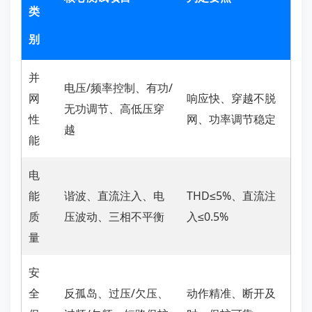
类
别
并
电压/频率控制、有功/
网
响应快、穿越不脱
无功调节、高低压穿
性
网、功率调节稳定
越
能
电
能
谐波、直流注入、电
THD≤5%、直流注
质
压波动、三相不平衡
入≤0.5%
量
安
全
反孤岛、过压/欠压、
动作精准、断开及