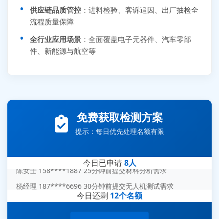
供应链品质管控
：进料检验、客诉追因、出厂抽检全
流程质量保障
全行业应用场景
：全面覆盖电子元器件、汽车零部
件、新能源与航空等
张先生 138****5889 刚刚提交EMC报价需求
李女士 159****5393 3分钟前提交可靠性测试需求
免费获取检测方案
王经理 186****9012 7分钟前提交并网/涉网试验需求
赵总 135****7688 12分钟前提交芯片失效分析需求
提示：每日优先处理名额有限
刘先生 139****7889 18分钟前提交防爆测试需求
陈女士 158****1887 25分钟前提交材料分析需求
今日已申请
8人
杨经理 187****6696 30分钟前提交无人机测试需求
周总 136****0539 35分钟前提交机器人测试需求
今日还剩
12个名额