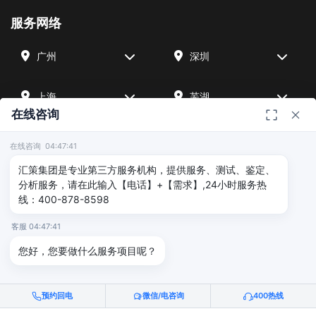
服务网络
广州
深圳
上海
芜湖
在线咨询
四川
宁波
在线咨询 04:47:41
汇策集团是专业第三方服务机构，提供服务、测试、鉴定、
北京
武汉
分析服务，请在此输入【电话】+【需求】,24小时服务热
线：400-878-8598
友情链接
客服 04:47:41
您好，您要做什么服务项目呢？
广州海沣检测
汇策可靠性检测
深圳晟安检测
预约回电
微信/电咨询
400热线
© 2026 深圳汇策众创空间管理有限公司 & 广州海沣检测认证有限公司
版权所有 |
粤ICP备2025515340号