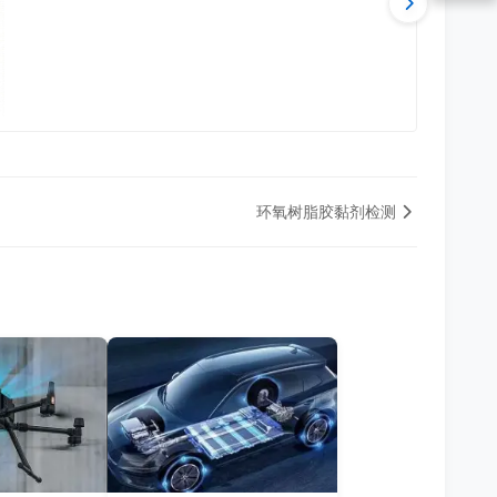
环氧树脂胶黏剂检测