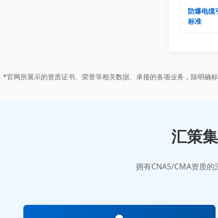
防爆电缆
标准
*官网所展示的资质证书、荣誉等相关数据、承接的各项业务，除明确
汇策集
拥有CNAS/CMA资