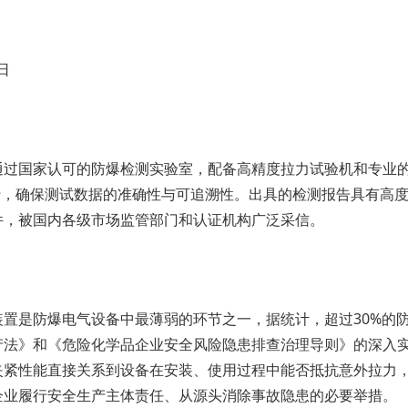
日
过国家认可的防爆检测实验室，配备高精度拉力试验机和专业的夹
运行，确保测试数据的准确性与可追溯性。出具的检测报告具有高
件，被国内各级市场监管部门和认证机构广泛采信。
装置是防爆电气设备中最薄弱的环节之一，据统计，超过30%的
产法》和《危险化学品企业安全风险隐患排查治理导则》的深入
夹紧性能直接关系到设备在安装、使用过程中能否抵抗意外拉力
企业履行安全生产主体责任、从源头消除事故隐患的必要举措。