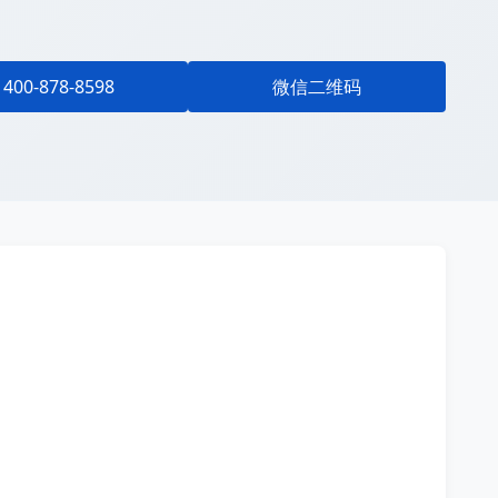
400-878-8598
微信二维码