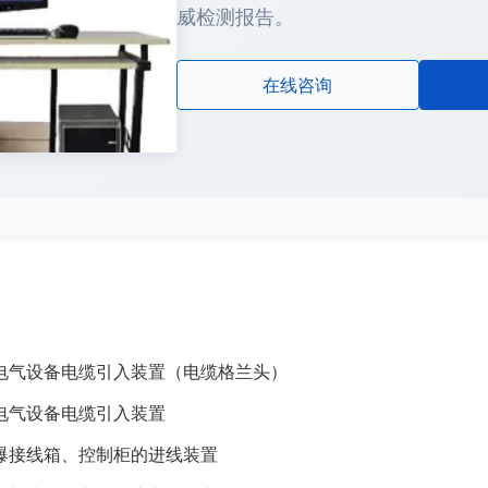
威检测报告。
在线咨询
电气设备电缆引入装置（电缆格兰头）
电气设备电缆引入装置
爆接线箱、控制柜的进线装置