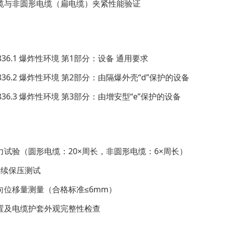
缆与非圆形电缆（扁电缆）夹紧性能验证
 3836.1 爆炸性环境 第1部分：设备 通用要求
 3836.2 爆炸性环境 第2部分：由隔爆外壳“d”保护的设备
 3836.3 爆炸性环境 第3部分：由增安型“e”保护的设备
力试验（圆形电缆：20×周长，非圆形电缆：6×周长）
持续保压测试
向位移量测量（合格标准≤6mm）
置及电缆护套外观完整性检查