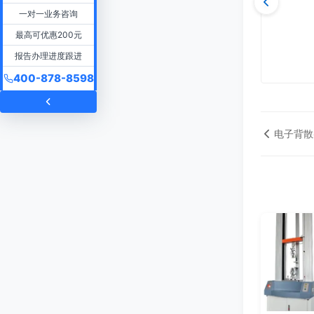
一对一业务咨询
最高可优惠200元
报告办理进度跟进
400-878-8598
电子背散