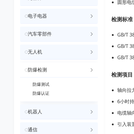
圆形电
电子电器
检测标准
汽车零部件
GB/T
GB/T
无人机
GB/T
防爆检测
检测项目
防爆测试
轴向拉
防爆认证
6小时
机器人
电缆轴
引入装
通信