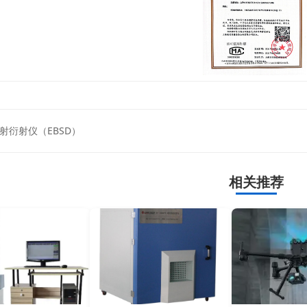
射衍射仪（EBSD）
相关推荐