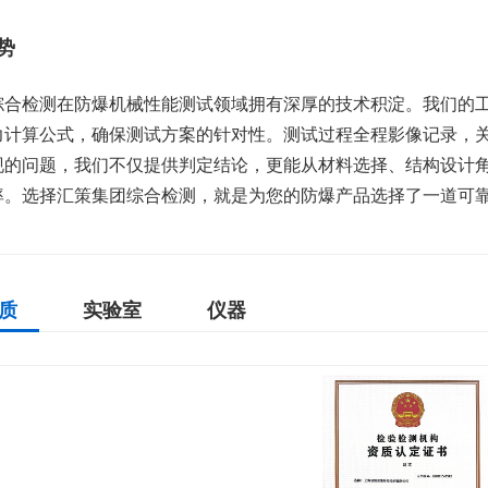
势
综合检测在防爆机械性能测试领域拥有深厚的技术积淀。我们的
力计算公式，确保测试方案的针对性。测试过程全程影像记录，
现的问题，我们不仅提供判定结论，更能从材料选择、结构设计
率。选择汇策集团综合检测，就是为您的防爆产品选择了一道可靠
质
实验室
仪器