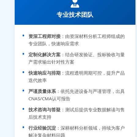
专业技术团队
资深工程师对接
：由资深材料分析工程师组成的
专业团队，快速响应需求
定制化解决方案
：结合研发验证、投标验收与量
产需求输出针对性方案
快速响应与排期
：流程透明周期可控，提升产品
迭代效率
严谨质量体系
：依托先进设备与严谨管理，出具
CNAS/CMA认可报告
技术咨询与答疑
：测试后提供专业数据解读与售
后技术支持
行业经验沉淀
：深耕材料分析领域，持续为客户
解决复杂材料问题