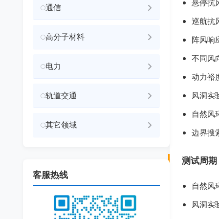
悬停抗
通信
巡航抗
高分子材料
阵风响
不同风
电力
动力裕
轨道交通
风洞实
自然风
其它领域
边界搜
测试周期
客服热线
自然风
风洞实