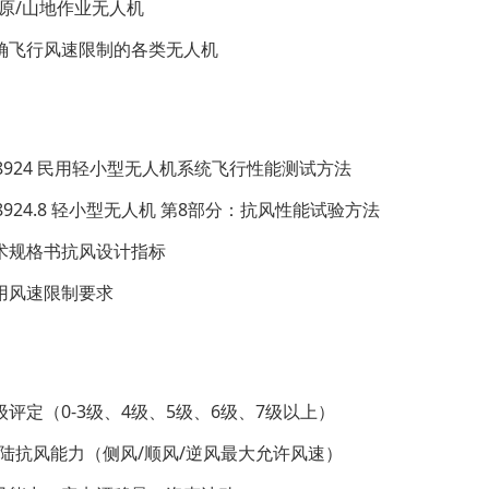
高原/山地作业无人机
确飞行风速限制的各类无人机
 38924 民用轻小型无人机系统飞行性能测试方法
 38924.8 轻小型无人机 第8部分：抗风性能试验方法
术规格书抗风设计指标
用风速限制要求
评定（0-3级、4级、5级、6级、7级以上）
着陆抗风能力（侧风/顺风/逆风最大允许风速）