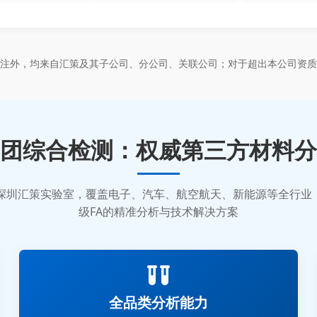
标注外，均来自汇策及其子公司、分公司、关联公司；对于超出本公司资质
团综合检测：权威第三方材料分
质的深圳汇策实验室，覆盖电子、汽车、航空航天、新能源等全行
级FA的精准分析与技术解决方案
全品类分析能力