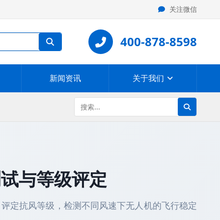
关注微信
400-878-8598
新闻资讯
关于我们
测试与等级评定
，评定抗风等级，检测不同风速下无人机的飞行稳定