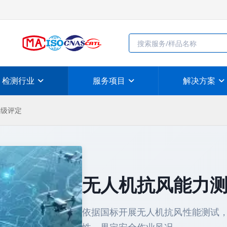
检测行业
服务项目
解决方案
等级评定
无人机抗风能力
依据国标开展无人机抗风性能测试