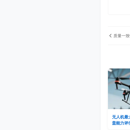
质量一致
无人机最
盖能力评