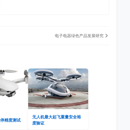
电子电器绿色产品发展研究
无人机最大起飞重量安全裕
悬停精度测试
度验证