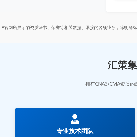
*官网所展示的资质证书、荣誉等相关数据、承接的各项业务，除明确
汇策集
拥有CNAS/CMA资
专业技术团队