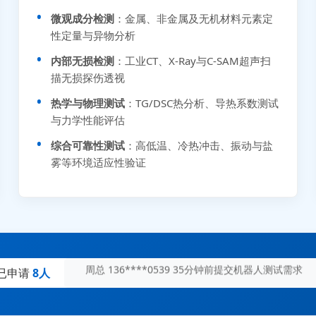
微观成分检测
：金属、非金属及无机材料元素定
性定量与异物分析
内部无损检测
：工业CT、X-Ray与C-SAM超声扫
描无损探伤透视
张先生 138****5889 刚刚提交EMC报价需求
热学与物理测试
：TG/DSC热分析、导热系数测试
与力学性能评估
李女士 159****5393 3分钟前提交可靠性测试需求
综合可靠性测试
：高低温、冷热冲击、振动与盐
王经理 186****9012 7分钟前提交并网/涉网试验需求
雾等环境适应性验证
赵总 135****7688 12分钟前提交芯片失效分析需求
刘先生 139****7889 18分钟前提交防爆测试需求
陈女士 158****1887 25分钟前提交材料分析需求
杨经理 187****6696 30分钟前提交无人机测试需求
周总 136****0539 35分钟前提交机器人测试需求
已申请
8人