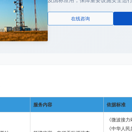
及国标应用，保障重要设施安全运
在线咨询
服务内容
依据标准
《微波接力站
《中华人民