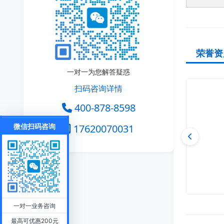
荣誉资
一对一为您解答疑惑
扫码咨询详情
400-878-8598
微信扫码咨询
17620070031
一对一业务咨询
最高可优惠200元