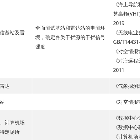
《海上导航
甚高频(VH
2019
全面测试基站和雷达站的电测环
信基站及雷
《无线电业
境，确定各类干扰源的干扰信号
GB/T14431
强度
《对空情报雷
《对海远程无
2011
雷达
《气象探测环
站
《对空情报雷
《数据中心设计
、计算机场
《数据中心基
特定场所
《计算机场地通