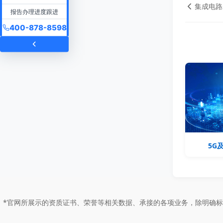
集成电路
报告办理进度跟进
400-878-8598
5G
*官网所展示的资质证书、荣誉等相关数据、承接的各项业务，除明确