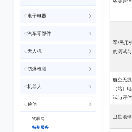
各类通信
电子电器
汽车零部件
军/民用
无人机
的测试与
防爆检测
航空无线
机器人
（站）电
试与评估
通信
卫星地球
物联网
特别服务