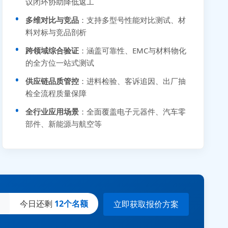
议闭环协助降低返工
多维对比与竞品
：支持多型号性能对比测试、材
料对标与竞品剖析
跨领域综合验证
：涵盖可靠性、EMC与材料物化
的全方位一站式测试
供应链品质管控
：进料检验、客诉追因、出厂抽
检全流程质量保障
全行业应用场景
：全面覆盖电子元器件、汽车零
部件、新能源与航空等
今日还剩
12个名额
立即获取报价方案