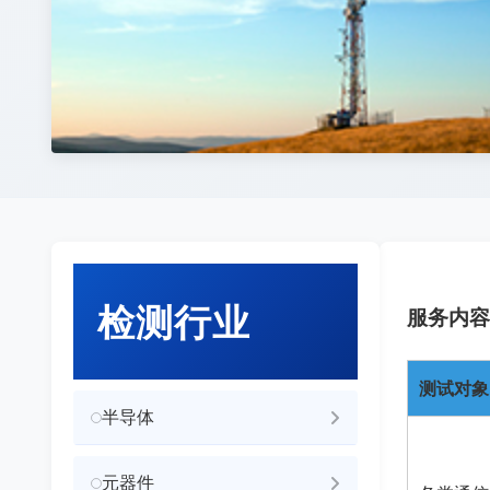
检测行业
服务内容
测试对象
半导体
元器件