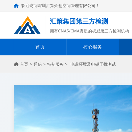
欢迎访问深圳汇策众创空间管理有限公司！
汇策集团第三方检测
拥有CNAS/CMA资质的权威第三方检测机构
首页
核心服务
首页
>
通信
>
特别服务
>
电磁环境及电磁干扰测试