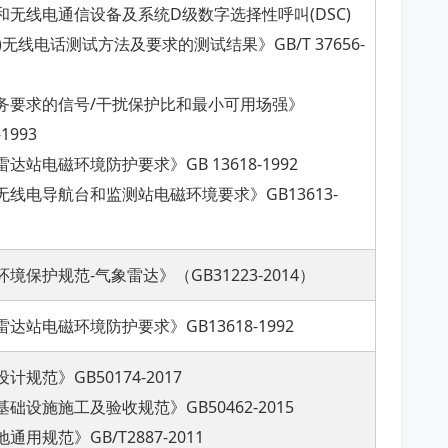
和无线电通信设备及系统D级数字选择性呼叫(DSC)
F)无线电话测试方法及要求的测试结果》GB/T 37656-
务要求的信号/干扰保护比和最小可用场强》
-1993
达站电磁环境防护要求》GB 13618-1992
线电导航台和监测站电磁环境要求》GB13613-
境保护规范-气象雷达》（GB31223-2014）
达站电磁环境防护要求》GB13618-1992
规范》GB50174-2017
础设施施工及验收规范》GB50462-2015
用规范》GB/T2887-2011