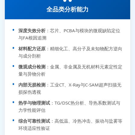
全品类分析能力
深度失效分析
：芯片、PCBA与模块的微观缺陷定位
与FA根因追溯
材料配方还原
：精细化工、高分子及未知物配方逆向
与成分剖析
微观成分检测
：金属、非金属及无机材料元素定性定
量与异物分析
内部无损检测
：工业CT、X-Ray与C-SAM超声扫描无
损探伤透视
热学与物理测试
：TG/DSC热分析、导热系数测试与
力学性能评估
综合可靠性测试
：高低温、冷热冲击、振动与盐雾等
环境适应性验证