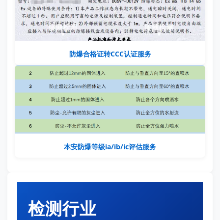
防爆合格证转CCC认证服务
本安防爆等级ia/ib/ic评估服务
检测行业