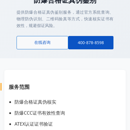
提供防爆合格证真伪鉴别服务，通过官方系统查询、
物理防伪识别、二维码验真等方式，快速核实证书有
效性，规避假证风险。
在线咨询
400-878-8598
服务范围
防爆合格证真伪核实
防爆CCC证书有效性查询
ATEX认证证书验证