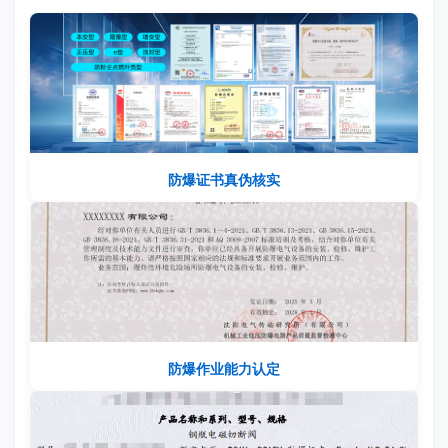
防爆证书真伪核实
防爆作业能力认定