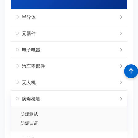
半导体
元器件
电子电器
汽车零部件
无人机
防爆检测
防爆测试
防爆认证