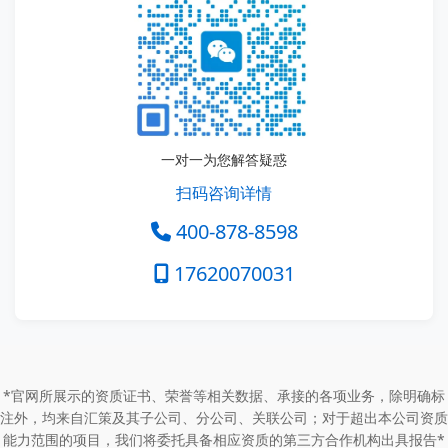
一对一为您解答疑惑
扫码咨询详情
400-878-8598
17620070031
*官网所展示的资质证书、荣誉等相关数据、承接的各项业务，除明确标
注外，均来自汇策及其子公司、分公司、关联公司；对于超出本公司资质
能力范围的项目，我们将委托具备相应资质的第三方合作机构出具报告*