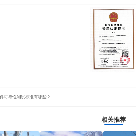
件可靠性测试标准有哪些？
相关推荐