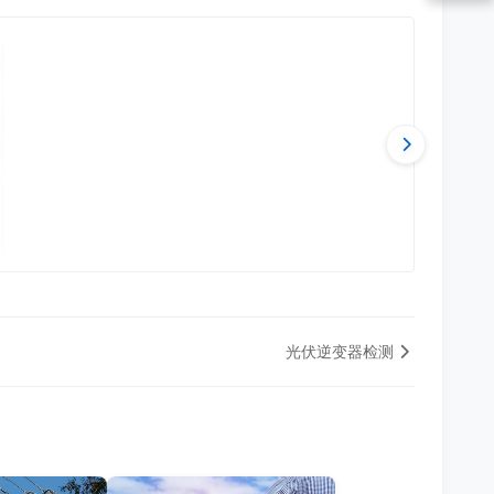
光伏逆变器检测