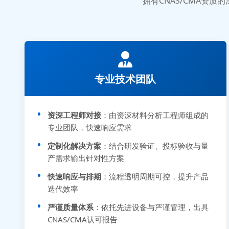
拥有CNAS/CMA资
专业技术团队
资深工程师对接
：由资深材料分析工程师组成的
专业团队，快速响应需求
定制化解决方案
：结合研发验证、投标验收与量
产需求输出针对性方案
快速响应与排期
：流程透明周期可控，提升产品
迭代效率
严谨质量体系
：依托先进设备与严谨管理，出具
CNAS/CMA认可报告