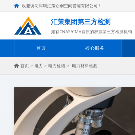
欢迎访问深圳汇策众创空间管理有限公司！
汇策集团第三方检测
拥有CNAS/CMA资质的权威第三方检测机构
首页
核心服务
首页
>
电力
>
电力检测
>
电力材料检测