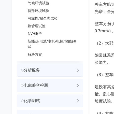
气候环境试验
整车方舱
特殊环境试验
光谱：全
可靠性/耐久类试验
整车方舱大
热管理试验
0.7mm/s
NVH服务
新能源(电池/电机/电控/储能)测
（2）大
试
解决方案
除常规温
验能力。
分析服务
（3）整
电磁兼容检测
建设有高
量、质心
化学测试
坡度试验
（4）方