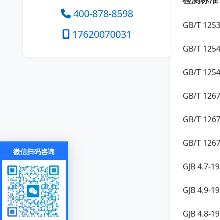
400-878-8598
GB/T 1
17620070031
GB/T 1
GB/T 1
GB/T 1
GB/T 1
GB/T 1
微信扫码咨询
GJB 4.
GJB 4.
GJB 4.