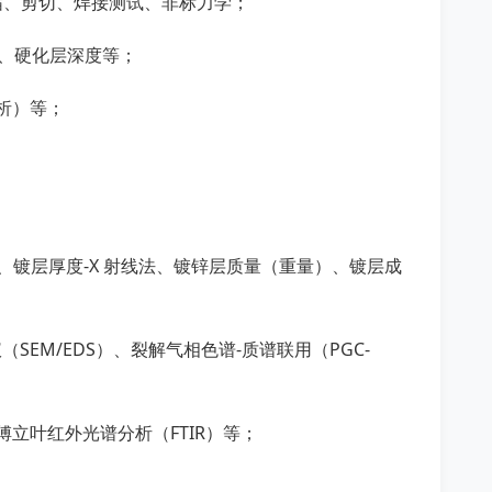
缩、剪切、焊接测试、非标力学；
、硬化层深度等；
分析）等；
、镀层厚度-X 射线法、镀锌层质量（重量）、镀层成
SEM/EDS）、裂解气相⾊谱-质谱联用（PGC-
傅立叶红外光谱分析（FTIR）等；