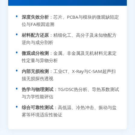
深度失效分析
：芯片、PCBA与模块的微观缺陷定
位与FA根因追溯
材料配方还原
：精细化工、高分子及未知物配方
逆向与成分剖析
微观成分检测
：金属、非金属及无机材料元素定
性定量与异物分析
内部无损检测
：工业CT、X-Ray与C-SAM超声扫
描无损探伤透视
热学与物理测试
：TG/DSC热分析、导热系数测试
与力学性能评估
综合可靠性测试
：高低温、冷热冲击、振动与盐
张先生 138****5889 刚刚提交EMC报价需求
雾等环境适应性验证
李女士 159****5393 3分钟前提交可靠性测试需求
王经理 186****9012 7分钟前提交并网/涉网试验需求