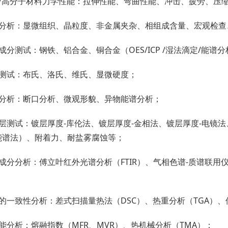
属/高分子材料力学性能：拉伸性能、弯曲性能、冲击、疲劳、压
相分析：显微组织、晶粒度、非金属夹杂、相组成含量、宏观检查
成分测试：钢铁、铝合⾦、铜合金（OES/ICP /湿法滴定/能谱
度测试：布氏、洛氏、维氏、显微硬度；
观分析：断口分析、微观形貌、异物能谱分析；
层测试：镀层厚度-库伦法、镀层厚度-金相法、镀层厚度-电镜法
能谱法）、附着力、耐盐雾腐蚀等；
成分分析：傅⽴叶红外光谱分析（FTIR）、气相色谱-质谱联⽤仪（
的一致性分析：差式扫描量热法（DSC）、热重分析（TGA）、
能分析：熔融指数（MFR、MVR）、热机械分析（TMA）；