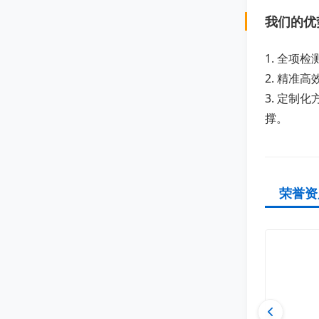
我们的优
1. 全
2. 精
3. 定
撑。
荣誉资