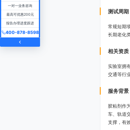
一对一业务咨询
测试周期
最高可优惠200元
报告办理进度跟进
常规短期项
400-878-8598
长期老化
相关资质
实验室拥
交通等行
服务背景
胶粘剂作
车、轨道
支撑，有