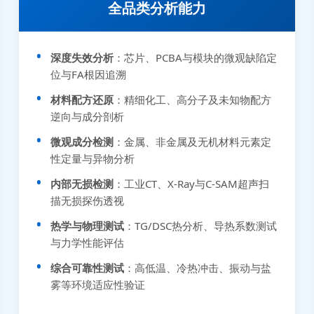
全品类分析能力
深度失效分析
：芯片、PCBA与模块的微观缺陷定
位与FA根因追溯
材料配方还原
：精细化工、高分子及未知物配方
逆向与成分剖析
微观成分检测
：金属、非金属及无机材料元素定
性定量与异物分析
内部无损检测
：工业CT、X-Ray与C-SAM超声扫
描无损探伤透视
热学与物理测试
：TG/DSC热分析、导热系数测试
与力学性能评估
张先生 138****5889 刚刚提交EMC报价需求
综合可靠性测试
：高低温、冷热冲击、振动与盐
雾等环境适应性验证
李女士 159****5393 3分钟前提交可靠性测试需求
王经理 186****9012 7分钟前提交并网/涉网试验需求