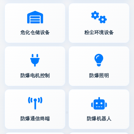
危化仓储设备
粉尘环境设备
防爆电机控制
防爆照明
防爆通信终端
防爆机器人