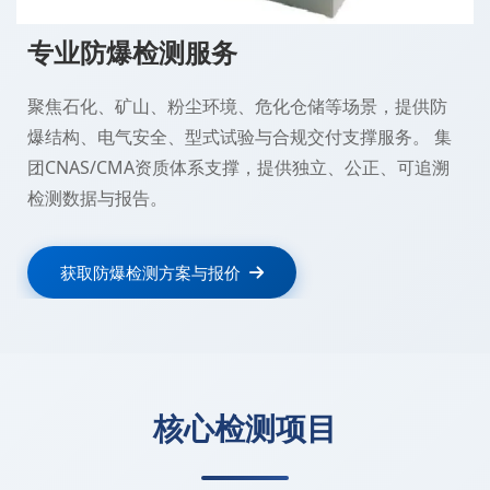
专业防爆检测服务
聚焦石化、矿山、粉尘环境、危化仓储等场景，提供防
爆结构、电气安全、型式试验与合规交付支撑服务。 集
团CNAS/CMA资质体系支撑，提供独立、公正、可追溯
检测数据与报告。
获取防爆检测方案与报价
核心检测项目