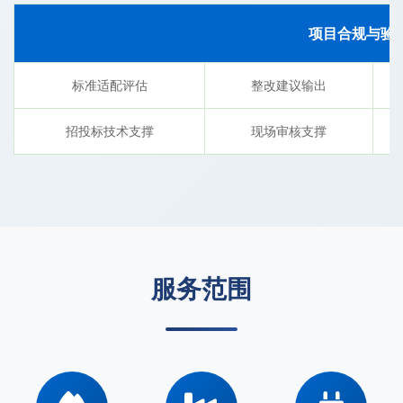
项目合规与验
标准适配评估
整改建议输出
招投标技术支撑
现场审核支撑
服务范围