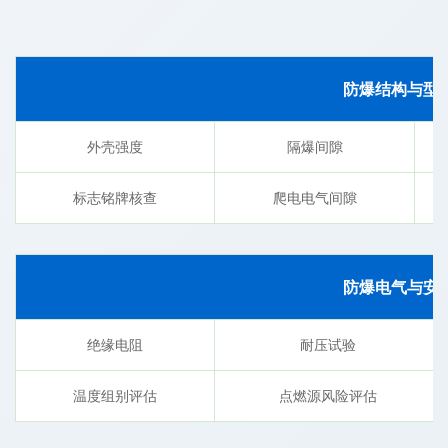
防爆结构与型
外壳强度
隔爆间隙
标志铭牌核查
爬电电气间隙
防爆电气与安
绝缘电阻
耐压试验
温度组别评估
点燃源风险评估