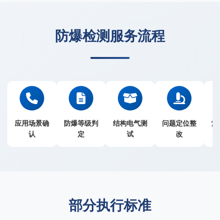
防爆检测服务流程
应用场景确
防爆等级判
结构电气测
问题定位整
复
认
定
试
改
部分执行标准