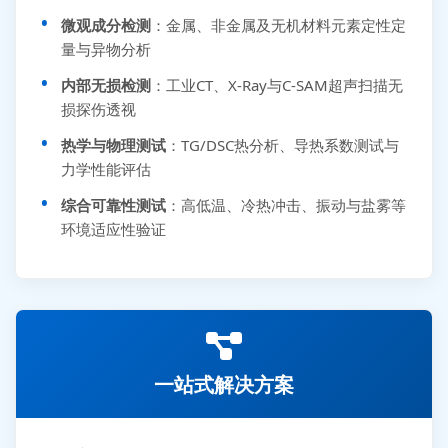
微观成分检测
：金属、非金属及无机材料元素定性定
量与异物分析
内部无损检测
：工业CT、X-Ray与C-SAM超声扫描无
损探伤透视
热学与物理测试
：TG/DSC热分析、导热系数测试与
力学性能评估
综合可靠性测试
：高低温、冷热冲击、振动与盐雾等
环境适应性验证
一站式解决方案