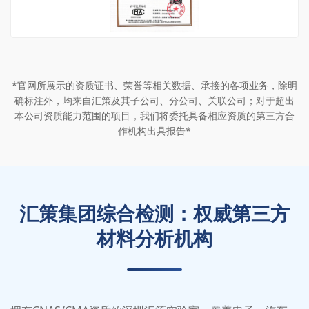
*官网所展示的资质证书、荣誉等相关数据、承接的各项业务，除明
确标注外，均来自汇策及其子公司、分公司、关联公司；对于超出
本公司资质能力范围的项目，我们将委托具备相应资质的第三方合
作机构出具报告*
汇策集团综合检测：权威第三方
材料分析机构