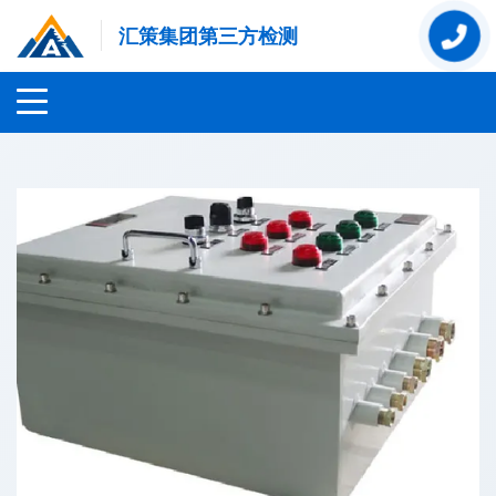
汇策集团第三方检测