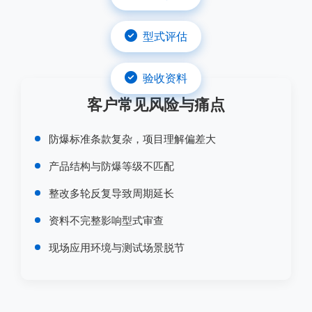
型式评估
验收资料
客户常见风险与痛点
防爆标准条款复杂，项目理解偏差大
产品结构与防爆等级不匹配
整改多轮反复导致周期延长
资料不完整影响型式审查
现场应用环境与测试场景脱节