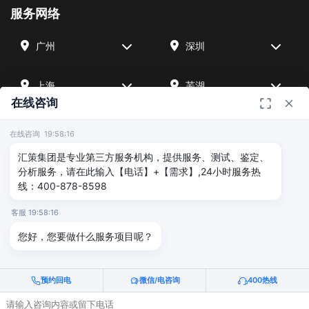
服务网络
广州
深圳
上海
芜湖
在线咨询
四川
宁波
在线咨询 19:58:16
汇策集团是专业第三方服务机构，提供服务、测试、鉴定、
北京
武汉
分析服务，请在此输入【电话】+【需求】,24小时服务热
线：400-878-8598
友情链接
客服 19:58:16
您好，您要做什么服务项目呢？
广州海沣检测
汇策可靠性检测
深圳晟安检测
预约回电
微信/电咨询
400热线
© 2026 深圳汇策众创空间管理有限公司 & 广州海沣检测认证有限公司
版权所有 |
粤ICP备2025515340号