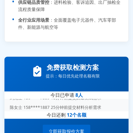
供应链品质管控
：进料检验、客诉追因、出厂抽检全
流程质量保障
全行业应用场景
：全面覆盖电子元器件、汽车零部
件、新能源与航空等
张先生 138****5889 刚刚提交EMC报价需求
李女士 159****5393 3分钟前提交可靠性测试需求
免费获取检测方案
王经理 186****9012 7分钟前提交并网/涉网试验需求
提示：每日优先处理名额有限
赵总 135****7688 12分钟前提交芯片失效分析需求
刘先生 139****7889 18分钟前提交防爆测试需求
今日已申请
8人
陈女士 158****1887 25分钟前提交材料分析需求
杨经理 187****6696 30分钟前提交无人机测试需求
今日还剩
12个名额
周总 136****0539 35分钟前提交机器人测试需求
立即获取报价方案