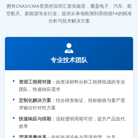
拥有CNAS/CMA资质的深圳汇策实验室，覆盖电子、汽车、航
空航天、新能源等全行业，提供从单项检测到系统级FA的精准
分析与技术解决方案
专业技术团队
资深工程师对接
：由资深材料分析工程师组成的专业
团队，快速响应需求
定制化解决方案
：结合研发验证、投标验收与量产需
求输出针对性方案
快速响应与排期
：流程透明周期可控，提升产品迭代
效率
严谨质量体系
：依托先进设备与严谨管理，出具