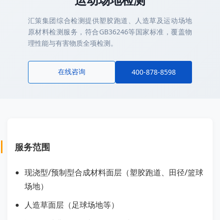
汇策集团综合检测提供塑胶跑道、人造草及运动场地
原材料检测服务，符合GB36246等国家标准，覆盖物
理性能与有害物质全项检测。
在线咨询
400-878-8598
服务范围
现浇型/预制型合成材料面层（塑胶跑道、田径/篮球
场地）
人造草面层（足球场地等）