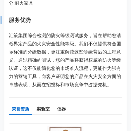
分:耐火家具
服务优势
汇策集团综合检测的防火等级测试服务，旨在帮助您清
晰界定产品的火灾安全性能等级。我们不仅提供符合国
际标准的分级数据，更注重解读这些等级背后的工程意
义。通过精确的测试，您的产品将获得权威的防火等级
认证，这不仅能简化您的市场准入流程，更能作为强有
力的营销工具，向客户证明您的产品在火灾安全方面的
卓越表现，从而在招投标和市场竞争中占据先机。
荣誉资质
实验室
仪器