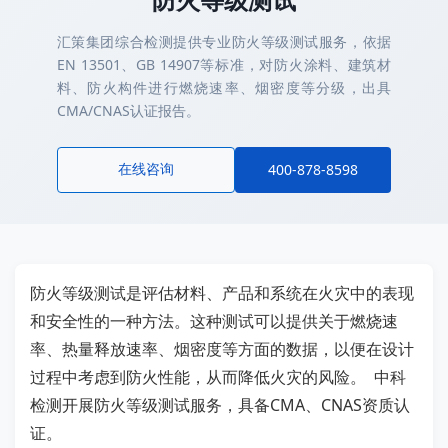
汇策集团综合检测提供专业防火等级测试服务，依据
EN 13501、GB 14907等标准，对防火涂料、建筑材
料、防火构件进行燃烧速率、烟密度等分级，出具
CMA/CNAS认证报告。
在线咨询
400-878-8598
防火等级测试是评估材料、产品和系统在火灾中的表现
和安全性的一种方法。这种测试可以提供关于燃烧速
率、热量释放速率、烟密度等方面的数据，以便在设计
过程中考虑到防火性能，从而降低火灾的风险。 中科
检测开展防火等级测试服务，具备CMA、CNAS资质认
证。