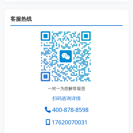
客服热线
一对一为您解答疑惑
扫码咨询详情
400-878-8598
17620070031