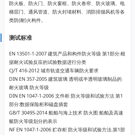
防火板、防火门、防火窗框、防火卷帘、防火玻璃、电
梯层门、通风管道、防火封堵材料、消防排烟风机等各
类防(耐)火构件。
测试标准
EN 13501-1-2007 建筑产品和构件防火等级 第1部分:根
据耐火试验反应的试验数据进行分类
CJ/T 416-2012 城市轨道交通车辆防火要求
DIN EN 357-2005 建筑玻璃 透明或半透明玻璃制品的
耐火玻璃 防火等级
DIN EN 1047-1-2006 文件柜 防火等级和试验方法 第1
部分:数据保险柜和磁盘插套
GB/T 30495-2014 船舶与海上技术 防火图 船舶及高速
艇防火等级划分的表示
NF EN 1047-1-2006 贮存柜 防火等级和试验方法.第1部