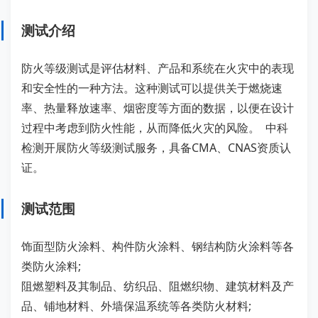
测试介绍
防火等级测试是评估材料、产品和系统在火灾中的表现
和安全性的一种方法。这种测试可以提供关于燃烧速
率、热量释放速率、烟密度等方面的数据，以便在设计
过程中考虑到防火性能，从而降低火灾的风险。 中科
检测开展防火等级测试服务，具备CMA、CNAS资质认
证。
测试范围
饰面型防火涂料、构件防火涂料、钢结构防火涂料等各
类防火涂料;
阻燃塑料及其制品、纺织品、阻燃织物、建筑材料及产
品、铺地材料、外墙保温系统等各类防火材料;