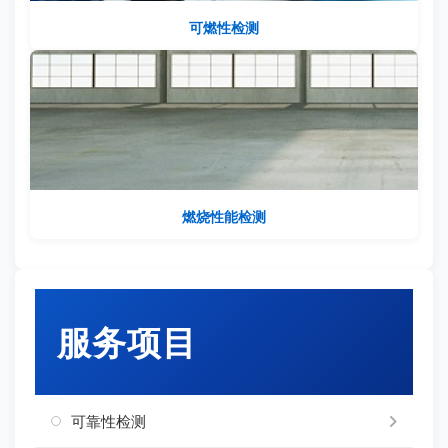
可燃性检测
燃烧性能检测
服务项目
可靠性检测