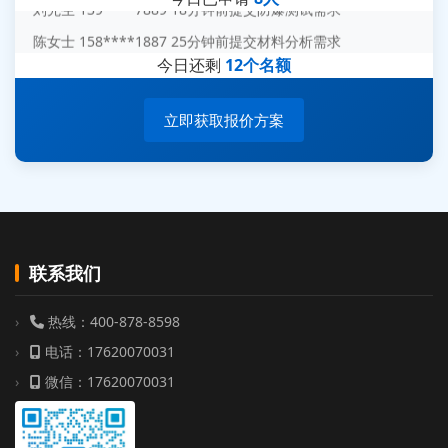
陈女士 158****1887 25分钟前提交材料分析需求
杨经理 187****6696 30分钟前提交无人机测试需求
今日还剩
12个名额
周总 136****0539 35分钟前提交机器人测试需求
立即获取报价方案
联系我们
热线：400-878-8598
电话：17620070031
微信：17620070031