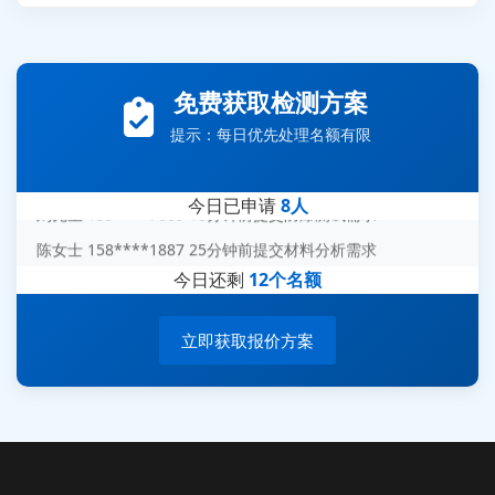
张先生 138****5889 刚刚提交EMC报价需求
李女士 159****5393 3分钟前提交可靠性测试需求
免费获取检测方案
王经理 186****9012 7分钟前提交并网/涉网试验需求
提示：每日优先处理名额有限
赵总 135****7688 12分钟前提交芯片失效分析需求
刘先生 139****7889 18分钟前提交防爆测试需求
今日已申请
8人
陈女士 158****1887 25分钟前提交材料分析需求
杨经理 187****6696 30分钟前提交无人机测试需求
今日还剩
12个名额
周总 136****0539 35分钟前提交机器人测试需求
立即获取报价方案