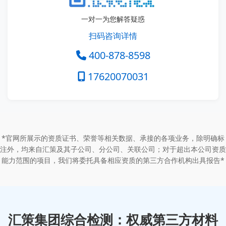
一对一为您解答疑惑
扫码咨询详情
400-878-8598
17620070031
*官网所展示的资质证书、荣誉等相关数据、承接的各项业务，除明确标
注外，均来自汇策及其子公司、分公司、关联公司；对于超出本公司资质
能力范围的项目，我们将委托具备相应资质的第三方合作机构出具报告*
汇策集团综合检测：权威第三方材料