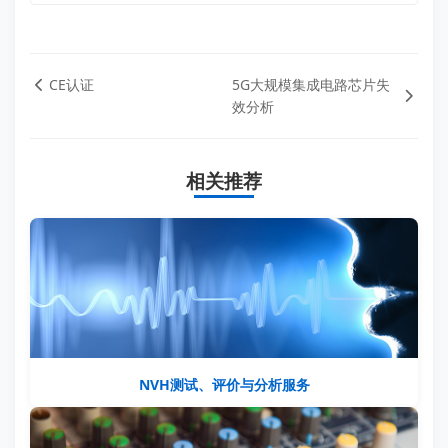
CE认证
5G大规模集成电路芯片失
效分析
相关推荐
NVH测试、评价与分析服务