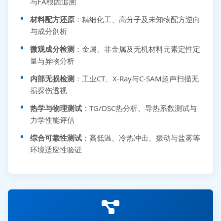
与FA根因追溯
材料配方还原
：精细化工、高分子及未知物配方逆向
与成分剖析
微观成分检测
：金属、非金属及无机材料元素定性定
量与异物分析
内部无损检测
：工业CT、X-Ray与C-SAM超声扫描无
损探伤透视
热学与物理测试
：TG/DSC热分析、导热系数测试与
力学性能评估
综合可靠性测试
：高低温、冷热冲击、振动与盐雾等
环境适应性验证