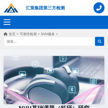
汇策集团第三方检测
首页
>
可靠性检测
>
NVH服务
>
NVH基础课题（科研）研究