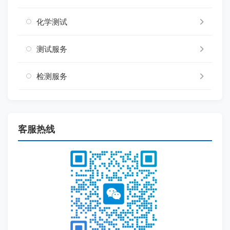
化学测试
测试服务
检测服务
客服热线