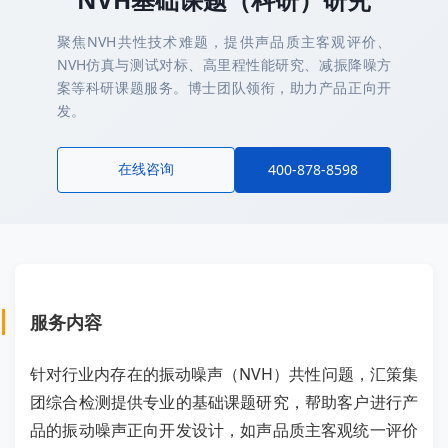
聚焦NVH共性技术难题，提供声品质主客观评价、
NVH仿真与测试对标、高里程性能研究、减振降噪方
案等科研课题服务。博士团队领衔，助力产品正向开
发。
在线咨询
400-878-8598
服务内容
针对行业内存在的振动噪声（NVH）共性问题，汇策集
团综合检测提供专业的基础课题研究，帮助客户进行产
品的振动噪声正向开发设计，如声品质主客观统一评价