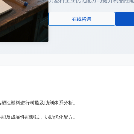
力塑料企业优化配方与提升制品性
在线咨询
热塑性塑料进行树脂及助剂体系分析。
性能及成品性能测试，协助优化配方。