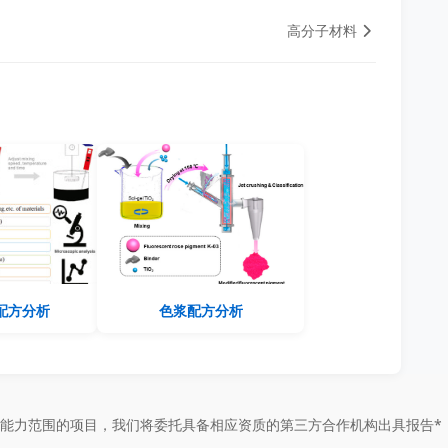
高分子材料
配方分析
色浆配方分析
能力范围的项目，我们将委托具备相应资质的第三方合作机构出具报告*