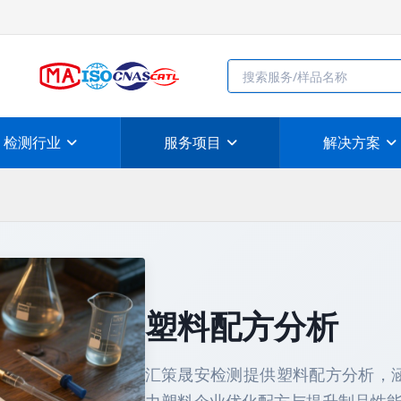
检测行业
服务项目
解决方案
塑料配方分析
汇策晟安检测提供塑料配方分析，涵盖 P