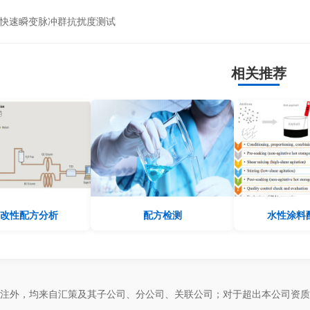
快速瞬变脉冲群抗扰度测试
相关推荐
改性配方分析
配方检测
水性涂料
标注外，均来自汇策及其子公司、分公司、关联公司；对于超出本公司资质