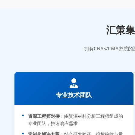
汇策集
拥有CNAS/CMA资
专业技术团队
资深工程师对接
：由资深材料分析工程师组成的
专业团队，快速响应需求
定制化解决方案
：结合研发验证、投标验收与量