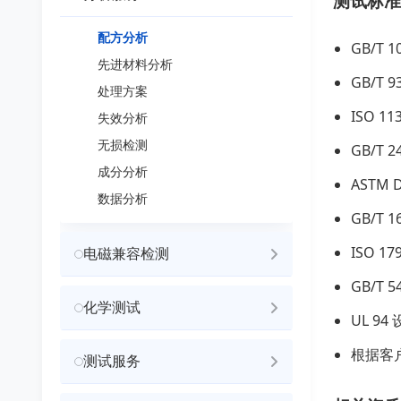
测试标准
配方分析
GB/T
先进材料分析
GB/T 
处理方案
ISO 
失效分析
无损检测
GB/T
成分分析
ASTM
数据分析
GB/T
ISO 
电磁兼容检测
GB/T
化学测试
UL 9
根据客
测试服务