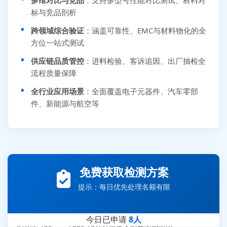
标与竞品剖析
跨领域综合验证
：涵盖可靠性、EMC与材料物化的全
方位一站式测试
供应链品质管控
：进料检验、客诉追因、出厂抽检全
流程质量保障
全行业应用场景
：全面覆盖电子元器件、汽车零部
件、新能源与航空等
张先生 138****5889 刚刚提交EMC报价需求
李女士 159****5393 3分钟前提交可靠性测试需求
免费获取检测方案
王经理 186****9012 7分钟前提交并网/涉网试验需求
提示：每日优先处理名额有限
赵总 135****7688 12分钟前提交芯片失效分析需求
刘先生 139****7889 18分钟前提交防爆测试需求
今日已申请
8人