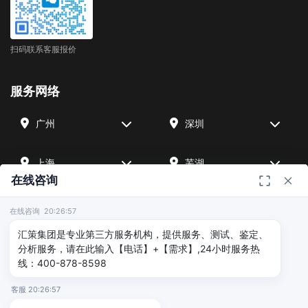
扫码联系客服报价
服务网络
广州
深圳
上海
芜湖
在线咨询
四川
宁波
在线咨询 20:26:57
汇策集团是专业第三方服务机构，提供服务、测试、鉴定、
北京
武汉
分析服务，请在此输入【电话】+【需求】,24小时服务热
线：400-878-8598
友情链接
客服 20:26:57