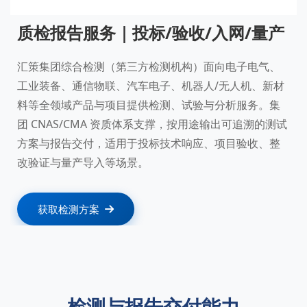
质检报告服务｜投标/验收/入网/量产
汇策集团综合检测（第三方检测机构）面向电子电气、
工业装备、通信物联、汽车电子、机器人/无人机、新材
料等全领域产品与项目提供检测、试验与分析服务。集
团 CNAS/CMA 资质体系支撑，按用途输出可追溯的测试
方案与报告交付，适用于投标技术响应、项目验收、整
改验证与量产导入等场景。
获取检测方案
检测与报告交付能力