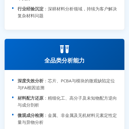
行业经验沉淀
：深耕材料分析领域，持续为客户解决
复杂材料问题
全品类分析能力
深度失效分析
：芯片、PCBA与模块的微观缺陷定位
与FA根因追溯
材料配方还原
：精细化工、高分子及未知物配方逆向
与成分剖析
微观成分检测
：金属、非金属及无机材料元素定性定
量与异物分析