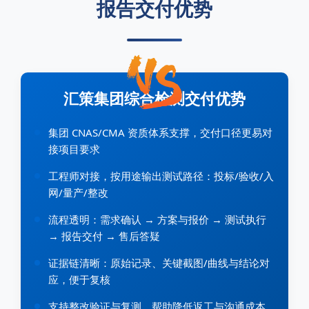
报告交付优势
汇策集团综合检测交付优势
集团 CNAS/CMA 资质体系支撑，交付口径更易对
接项目要求
工程师对接，按用途输出测试路径：投标/验收/入
网/量产/整改
流程透明：需求确认 → 方案与报价 → 测试执行
→ 报告交付 → 售后答疑
证据链清晰：原始记录、关键截图/曲线与结论对
应，便于复核
支持整改验证与复测，帮助降低返工与沟通成本