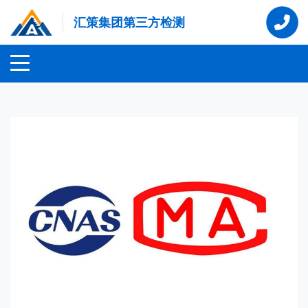
汇策集团第三方检测