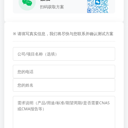
扫码获取方案
※ 请填写真实信息，我们将尽快与您联系并确认测试方案