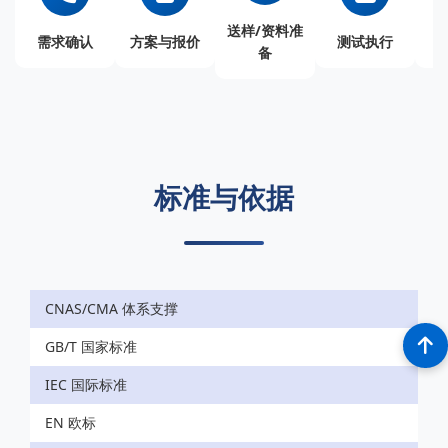
送样/资料准
需求确认
方案与报价
测试执行
备
标准与依据
CNAS/CMA 体系支撑
GB/T 国家标准
IEC 国际标准
EN 欧标