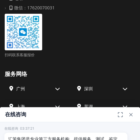
微信：17620070031
扫码联系客服报价
服务网络
广州
深圳
上海
芜湖
在线咨询
四川
宁波
在线咨询 03:37:21
汇策集团是专业第三方服务机构，提供服务、测试、鉴定、