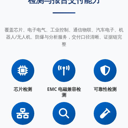
覆盖芯片、电子电气、工业控制、通信物联、汽车电子、机
器人/无人机、防爆与分析服务，交付口径清晰、证据链完
整
芯片检测
EMC 电磁兼容检
可靠性检测
测