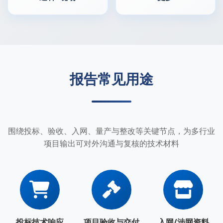
报告常见用途
围绕投标、验收、入网、量产与整改等关键节点，为多行业
项目输出可对外沟通与复核的技术材料
投标技术响应
项目验收与交付
入网/涉网资料