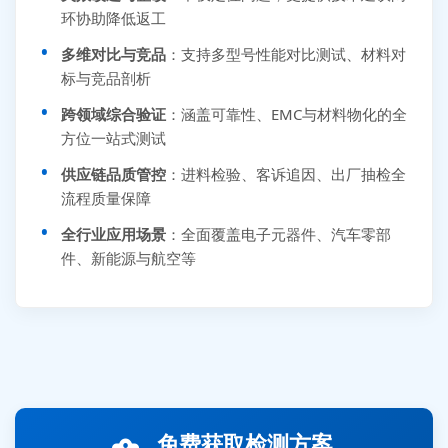
环协助降低返工
多维对比与竞品
：支持多型号性能对比测试、材料对
标与竞品剖析
跨领域综合验证
：涵盖可靠性、EMC与材料物化的全
方位一站式测试
供应链品质管控
：进料检验、客诉追因、出厂抽检全
流程质量保障
全行业应用场景
：全面覆盖电子元器件、汽车零部
件、新能源与航空等
张先生 138****5889 刚刚提交EMC报价需求
李女士 159****5393 3分钟前提交可靠性测试需求
免费获取检测方案