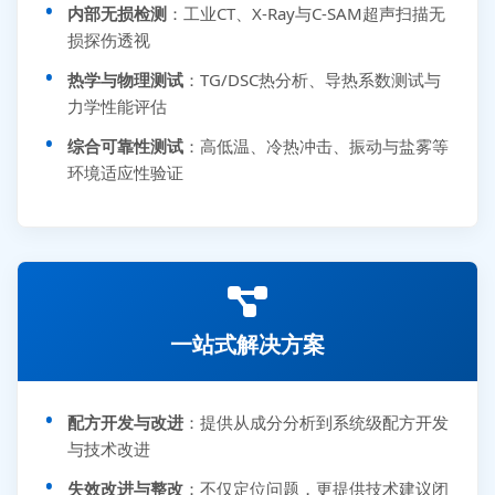
内部无损检测
：工业CT、X-Ray与C-SAM超声扫描无
损探伤透视
热学与物理测试
：TG/DSC热分析、导热系数测试与
力学性能评估
综合可靠性测试
：高低温、冷热冲击、振动与盐雾等
环境适应性验证
一站式解决方案
配方开发与改进
：提供从成分分析到系统级配方开发
与技术改进
失效改进与整改
：不仅定位问题，更提供技术建议闭