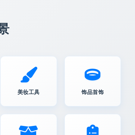
景
美妆工具
饰品首饰