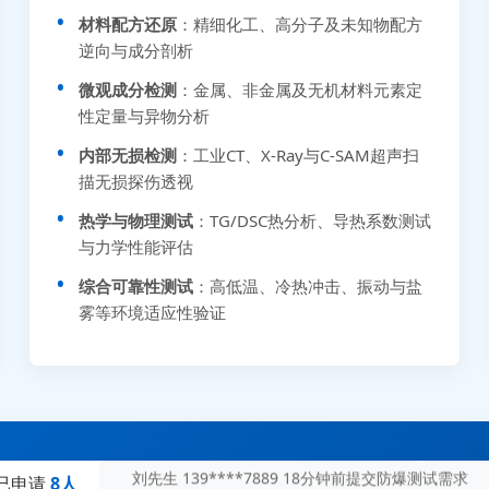
材料配方还原
：精细化工、高分子及未知物配方
逆向与成分剖析
微观成分检测
：金属、非金属及无机材料元素定
性定量与异物分析
内部无损检测
：工业CT、X-Ray与C-SAM超声扫
描无损探伤透视
热学与物理测试
：TG/DSC热分析、导热系数测试
与力学性能评估
综合可靠性测试
：高低温、冷热冲击、振动与盐
雾等环境适应性验证
张先生 138****5889 刚刚提交EMC报价需求
李女士 159****5393 3分钟前提交可靠性测试需求
王经理 186****9012 7分钟前提交并网/涉网试验需求
赵总 135****7688 12分钟前提交芯片失效分析需求
刘先生 139****7889 18分钟前提交防爆测试需求
已申请
8人