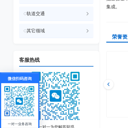
集成。
轨道交通
其它领域
荣誉资
客服热线
微信扫码咨询
一对一业务咨询
一对一为您解答疑惑