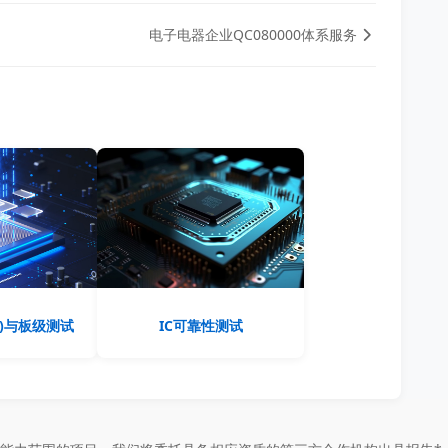
电子电器企业QC080000体系服务
统)与板级测试
IC可靠性测试