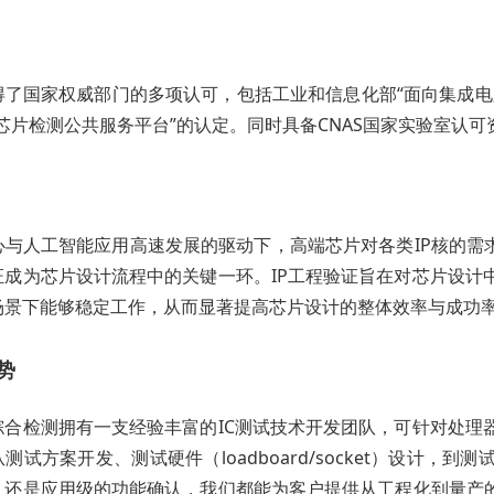
得了国家权威部门的多项认可，包括工业和信息化部“面向集成电
芯片检测公共服务平台”的认定。同时具备CNAS国家实验室认可
心与人工智能应用高速发展的驱动下，高端芯片对各类IP核的需求
证成为芯片设计流程中的关键一环。IP工程验证旨在对芯片设计
场景下能够稳定工作，从而显著提高芯片设计的整体效率与成功
势
综合检测拥有一支经验丰富的IC测试技术开发团队，可针对处理
测试方案开发、测试硬件（loadboard/socket）设计
，还是应用级的功能确认，我们都能为客户提供从工程化到量产的