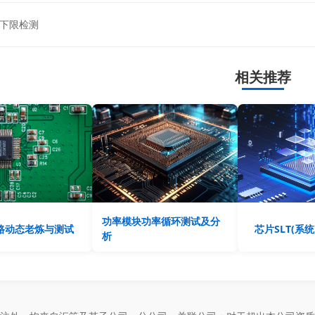
下限检测
相关推荐
功率模块功率循环测试及分
路动态老炼与测试
芯片SLT(系
析