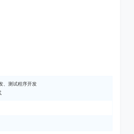
件开发、测试程序开发
试