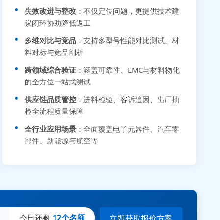
失效改进与整改
：不仅定位问题，更提供技术建
议闭环协助降低返工
多维对比与竞品
：支持多型号性能对比测试、材
料对标与竞品剖析
跨领域综合验证
：涵盖可靠性、EMC与材料物化
的全方位一站式测试
供应链品质管控
：进料检验、客诉追因、出厂抽
检全流程质量保障
全行业应用场景
：全面覆盖电子元器件、汽车零
部件、新能源与航空等
今日还剩
12个名额
立即获取报价方案