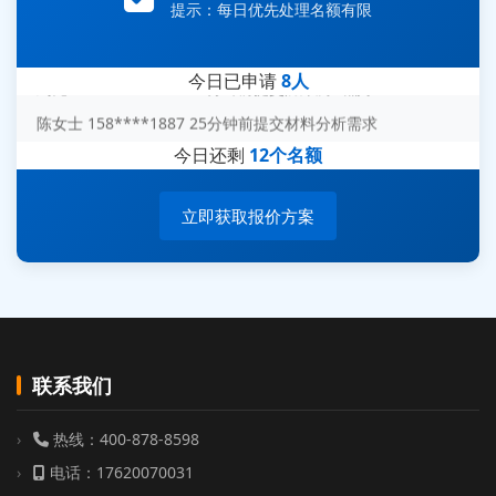
王经理 186****9012 7分钟前提交并网/涉网试验需求
提示：每日优先处理名额有限
赵总 135****7688 12分钟前提交芯片失效分析需求
刘先生 139****7889 18分钟前提交防爆测试需求
今日已申请
8人
陈女士 158****1887 25分钟前提交材料分析需求
杨经理 187****6696 30分钟前提交无人机测试需求
今日还剩
12个名额
周总 136****0539 35分钟前提交机器人测试需求
立即获取报价方案
联系我们
热线：400-878-8598
电话：17620070031