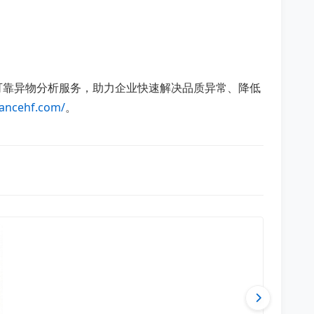
可靠异物分析服务，助力企业快速解决品质异常、降低
iancehf.com/
。