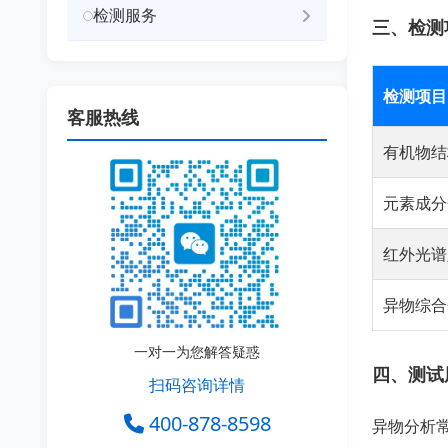
检测服务
三、检测
检测项目
客服热线
有机物结
元素成分
红外光谱
异物综合
一对一为您解答疑惑
四、测试
扫码咨询详情
400-878-8598
异物分析