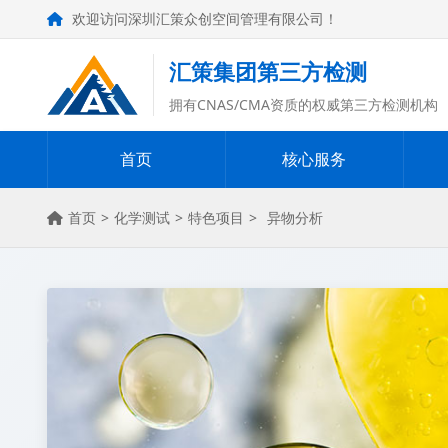
欢迎访问深圳汇策众创空间管理有限公司！
汇策集团第三方检测
拥有CNAS/CMA资质的权威第三方检测机构
首页
核心服务
首页
>
化学测试
>
特色项目
>
异物分析