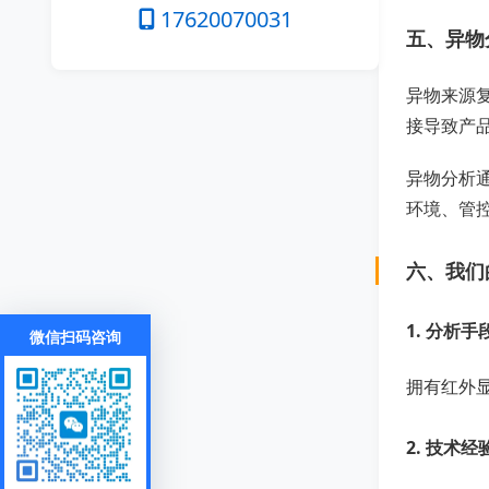
17620070031
五、异物
异物来源
接导致产
异物分析
环境、管
六、我们
1. 分析手
微信扫码咨询
拥有红外显
2. 技术经