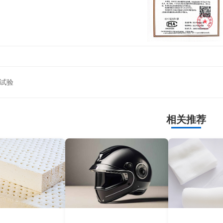
试验
相关推荐