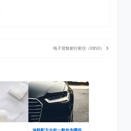
电子背散射衍射仪（EBSD）
涂料配方分析一般包含哪些