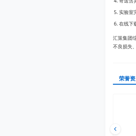
寄送含
实验室
在线下
汇策集团
不良损失
荣誉资