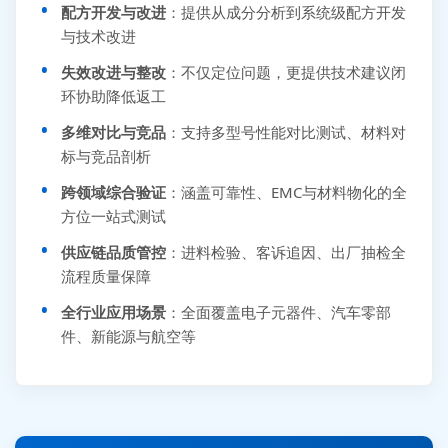
配方开发与改进
：提供从成分分析到系统级配方开发
与技术改进
失效改进与整改
：不仅定位问题，更提供技术建议闭
环协助降低返工
多维对比与竞品
：支持多型号性能对比测试、材料对
标与竞品剖析
跨领域综合验证
：涵盖可靠性、EMC与材料物化的全
方位一站式测试
供应链品质管控
：进料检验、客诉追因、出厂抽检全
流程质量保障
全行业应用场景
：全面覆盖电子元器件、汽车零部
件、新能源与航空等
张先生 138****5889 刚刚提交EMC报价需求
李女士 159****5393 3分钟前提交可靠性测试需求
王经理 186****9012 7分钟前提交并网/涉网试验需求