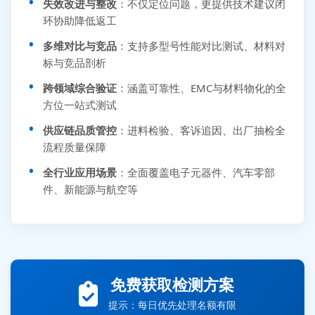
失效改进与整改
：不仅定位问题，更提供技术建议闭
环协助降低返工
多维对比与竞品
：支持多型号性能对比测试、材料对
标与竞品剖析
跨领域综合验证
：涵盖可靠性、EMC与材料物化的全
方位一站式测试
供应链品质管控
：进料检验、客诉追因、出厂抽检全
流程质量保障
全行业应用场景
：全面覆盖电子元器件、汽车零部
件、新能源与航空等
张先生 138****5889 刚刚提交EMC报价需求
免费获取检测方案
李女士 159****5393 3分钟前提交可靠性测试需求
王经理 186****9012 7分钟前提交并网/涉网试验需求
提示：每日优先处理名额有限