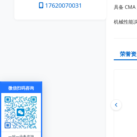
17620070031
具备 CMA
机械性能
荣誉资
微信扫码咨询
一对一业务咨询