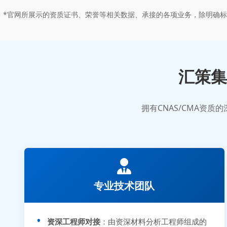
*官网所展示的资质证书、荣誉等相关数据、承接的各项业务，除明确
汇策集
拥有CNAS/CMA资
专业技术团队
资深工程师对接
：由资深材料分析工程师组成的