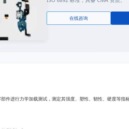
ISO 6892 标准，具备 CMA 资质。
在线咨询
零部件进行力学加载测试，测定其强度、塑性、韧性、硬度等指