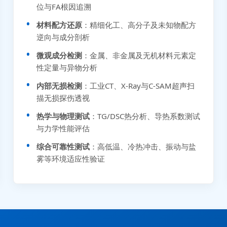
位与FA根因追溯
材料配方还原
：精细化工、高分子及未知物配方
逆向与成分剖析
微观成分检测
：金属、非金属及无机材料元素定
性定量与异物分析
内部无损检测
：工业CT、X-Ray与C-SAM超声扫
描无损探伤透视
热学与物理测试
：TG/DSC热分析、导热系数测试
与力学性能评估
张先生 138****5889 刚刚提交EMC报价需求
综合可靠性测试
：高低温、冷热冲击、振动与盐
李女士 159****5393 3分钟前提交可靠性测试需求
雾等环境适应性验证
王经理 186****9012 7分钟前提交并网/涉网试验需求
赵总 135****7688 12分钟前提交芯片失效分析需求
刘先生 139****7889 18分钟前提交防爆测试需求
陈女士 158****1887 25分钟前提交材料分析需求