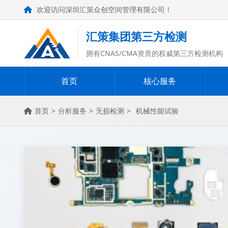
欢迎访问深圳汇策众创空间管理有限公司！
汇策集团第三方检测
拥有CNAS/CMA资质的权威第三方检测机构
首页
核心服务
首页
>
分析服务
>
无损检测
>
机械性能试验