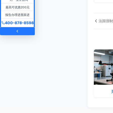
最高可优惠200元
报告办理进度跟进
法国强制
400-878-8598