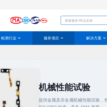
检测行业
服务项目
解决方案
机械性能试验
提供金属及非金属机械性能试验，包括