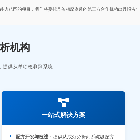
能力范围的项目，我们将委托具备相应资质的第三方合作机构出具报告*
析机构
业，提供从单项检测到系统
一站式解决方案
配方开发与改进
：提供从成分分析到系统级配方