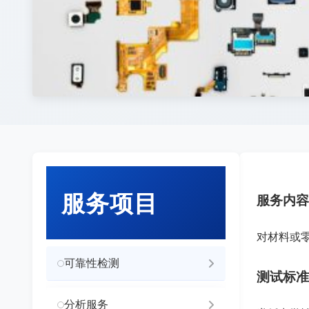
服务项目
服务内容
对材料或
可靠性检测
测试标准
分析服务