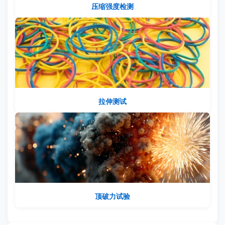
压缩强度检测
拉伸测试
顶破力试验