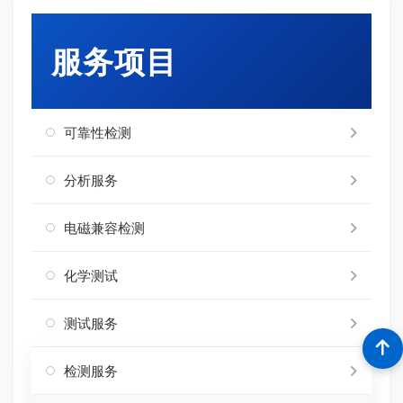
服务项目
可靠性检测
分析服务
电磁兼容检测
化学测试
测试服务
检测服务