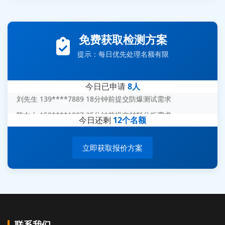
张先生 138****5889 刚刚提交EMC报价需求
免费获取检测方案
李女士 159****5393 3分钟前提交可靠性测试需求
提示：每日优先处理名额有限
王经理 186****9012 7分钟前提交并网/涉网试验需求
赵总 135****7688 12分钟前提交芯片失效分析需求
今日已申请
8人
刘先生 139****7889 18分钟前提交防爆测试需求
陈女士 158****1887 25分钟前提交材料分析需求
今日还剩
12个名额
杨经理 187****6696 30分钟前提交无人机测试需求
周总 136****0539 35分钟前提交机器人测试需求
立即获取报价方案
联系我们