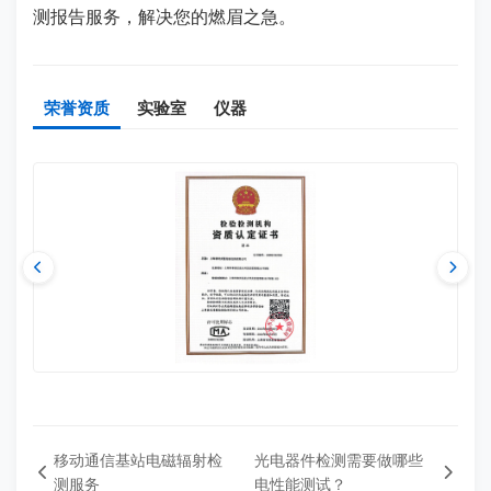
测报告服务，解决您的燃眉之急。
荣誉资质
实验室
仪器
移动通信基站电磁辐射检
光电器件检测需要做哪些
测服务
电性能测试？