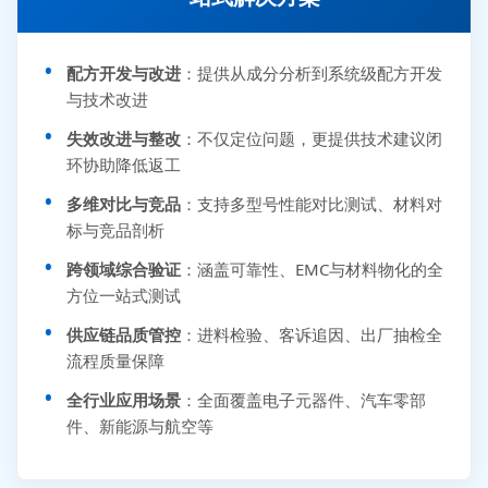
配方开发与改进
：提供从成分分析到系统级配方开发
与技术改进
失效改进与整改
：不仅定位问题，更提供技术建议闭
环协助降低返工
多维对比与竞品
：支持多型号性能对比测试、材料对
标与竞品剖析
跨领域综合验证
：涵盖可靠性、EMC与材料物化的全
方位一站式测试
供应链品质管控
：进料检验、客诉追因、出厂抽检全
流程质量保障
全行业应用场景
：全面覆盖电子元器件、汽车零部
件、新能源与航空等