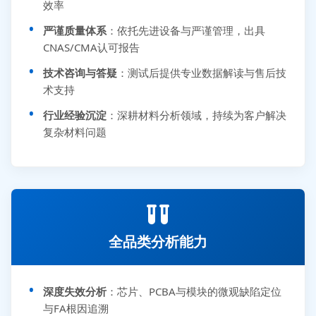
效率
严谨质量体系
：依托先进设备与严谨管理，出具
CNAS/CMA认可报告
技术咨询与答疑
：测试后提供专业数据解读与售后技
术支持
行业经验沉淀
：深耕材料分析领域，持续为客户解决
复杂材料问题
全品类分析能力
深度失效分析
：芯片、PCBA与模块的微观缺陷定位
与FA根因追溯