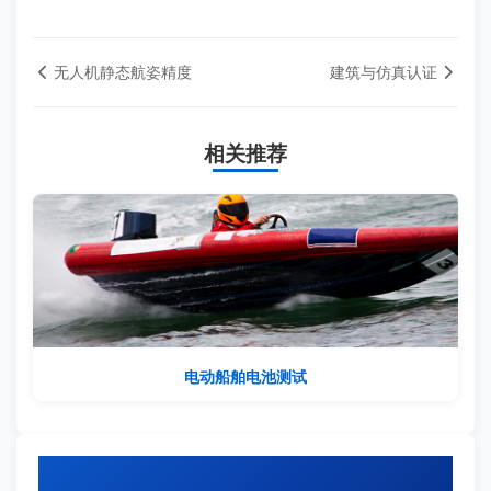
无人机静态航姿精度
建筑与仿真认证
相关推荐
电动船舶电池测试