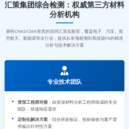
汇策集团综合检测：权威第三方材料
分析机构
拥有CNAS/CMA资质的深圳汇策实验室，覆盖电子、汽车、航
空航天、新能源等全行业，提供从单项检测到系统级FA的精准
分析与技术解决方案
专业技术团队
资深工程师对接
：由资深材料分析工程师组成的专业
团队，快速响应需求
定制化解决方案
：结合研发验证、投标验收与量产需
求输出针对性方案