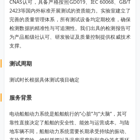
CNAS认可，具备严格按照GD019、IEC 60068、GB/T
2423等国内外标准开展测试的资质能力。实验室建立了
完善的质量管理体系，所有测试设备均定期校准，确保
检测数据的精准性与可追溯性。我们出具的检测报告可
为产品船级社认可、研发验证及质量控制提供权威技术
支撑。
测试周期
测试时长根据具体测试项目确定
服务背景
电动船舶动力系统是船舶航行的“心脏”与“大脑”，其可
靠性直接决定了船舶的安全性、能效与运营成本。与陆
地车辆不同，船舶动力系统需要长期承受持续的振动、