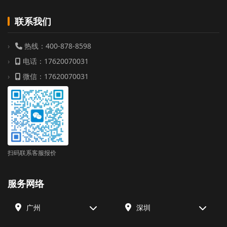
联系我们
热线：400-878-8598
电话：17620070031
微信：17620070031
扫码联系客服报价
服务网络
广州
深圳