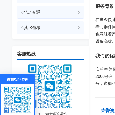
服务背景
轨道交通
在当今快
着元器件
其它领域
也意味着
设备高效
客服热线
我们的优
实验室凭
2000
微信扫码咨询
务，遵循
荣誉资
一对一为您解答疑惑