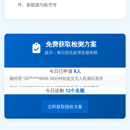
件、新能源与航空等
张先生 138****5889 刚刚提交EMC报价需求
李女士 159****5393 3分钟前提交可靠性测试需求
王经理 186****9012 7分钟前提交并网/涉网试验需求
免费获取检测方案
赵总 135****7688 12分钟前提交芯片失效分析需求
提示：每日优先处理名额有限
刘先生 139****7889 18分钟前提交防爆测试需求
陈女士 158****1887 25分钟前提交材料分析需求
今日已申请
8人
杨经理 187****6696 30分钟前提交无人机测试需求
周总 136****0539 35分钟前提交机器人测试需求
今日还剩
12个名额
立即获取报价方案