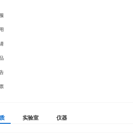
服
用
请
品
告
票
质
实验室
仪器