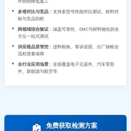
环协助降低返工
多维对比与竞品
：支持多型号性能对比测试、材料对
标与竞品剖析
跨领域综合验证
：涵盖可靠性、EMC与材料物化的全
方位一站式测试
供应链品质管控
：进料检验、客诉追因、出厂抽检全
流程质量保障
全行业应用场景
：全面覆盖电子元器件、汽车零部
件、新能源与航空等
张先生 138****5889 刚刚提交EMC报价需求
李女士 159****5393 3分钟前提交可靠性测试需求
免费获取检测方案
王经理 186****9012 7分钟前提交并网/涉网试验需求