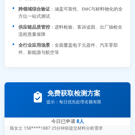
跨领域综合验证
：涵盖可靠性、EMC与材料物化的全
方位一站式测试
供应链品质管控
：进料检验、客诉追因、出厂抽检全
流程质量保障
全行业应用场景
：全面覆盖电子元器件、汽车零部
件、新能源与航空等
张先生 138****5889 刚刚提交EMC报价需求
李女士 159****5393 3分钟前提交可靠性测试需求
免费获取检测方案
王经理 186****9012 7分钟前提交并网/涉网试验需求
提示：每日优先处理名额有限
赵总 135****7688 12分钟前提交芯片失效分析需求
刘先生 139****7889 18分钟前提交防爆测试需求
今日已申请
8人
陈女士 158****1887 25分钟前提交材料分析需求
杨经理 187****6696 30分钟前提交无人机测试需求