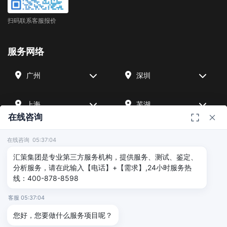
扫码联系客服报价
服务网络
广州
深圳
上海
芜湖
在线咨询
四川
宁波
在线咨询 05:37:04
汇策集团是专业第三方服务机构，提供服务、测试、鉴定、
北京
武汉
分析服务，请在此输入【电话】+【需求】,24小时服务热
线：400-878-8598
友情链接
客服 05:37:04
您好，您要做什么服务项目呢？
广州海沣检测
汇策可靠性检测
深圳晟安检测