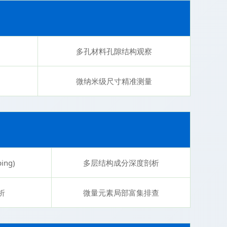
多孔材料孔隙结构观察
微纳米级尺寸精准测量
ng)
多层结构成分深度剖析
析
微量元素局部富集排查