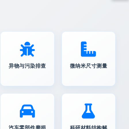
异物与污染排查
微纳米尺寸测量
汽车零部件磨损
科研材料结构解