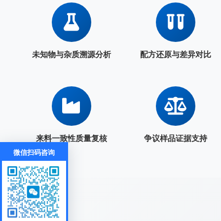
未知物与杂质溯源分析
配方还原与差异对比
来料一致性质量复核
争议样品证据支持
微信扫码咨询