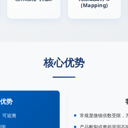
(Mapping)
核心优势
优势
、可追溯
常规显微镜倍数受限，
根因
产品断裂或磨损原因不