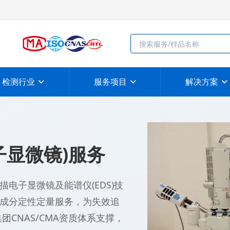
检测行业
服务项目
解决方案
子显微镜)服务
电子显微镜及能谱仪(EDS)技
成分定性定量服务，为失效追
CNAS/CMA资质体系支撑，