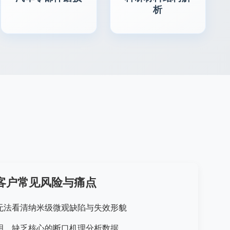
析
客户常见风险与痛点
无法看清纳米级微观缺陷与失效形貌
明，缺乏核心的断口机理分析数据